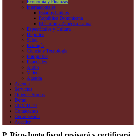
Economía y Finanzas
Internacionales
Estados Unidos
República Dominicana
El Caribe y América Latina
Espectáculos y Cultura
Deportes
Salud
Ecología
Ciencia y Tecnología
Fotografías
Especiales
Audio
Vídeo
Agenda
Agenda
Servicios
Quiénes Somos
Demo
COVID-19
Contáctenos
Cerrar sesión
Acceder
P. Rico-Junta fiscal revisará y certificará