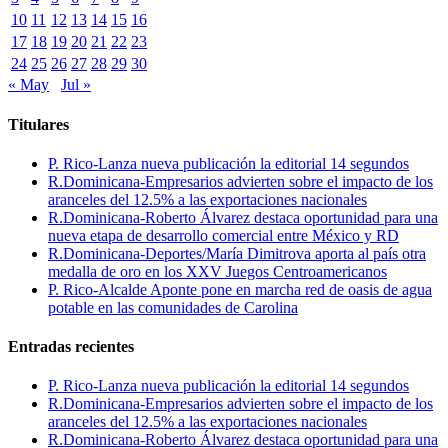
10
11
12
13
14
15
16
17
18
19
20
21
22
23
24
25
26
27
28
29
30
« May
Jul »
Titulares
P. Rico-Lanza nueva publicación la editorial 14 segundos
R.Dominicana-Empresarios advierten sobre el impacto de los
aranceles del 12.5% a las exportaciones nacionales
R.Dominicana-Roberto Álvarez destaca oportunidad para una
nueva etapa de desarrollo comercial entre México y RD
R.Dominicana-Deportes/María Dimitrova aporta al país otra
medalla de oro en los XXV Juegos Centroamericanos
P. Rico-Alcalde Aponte pone en marcha red de oasis de agua
potable en las comunidades de Carolina
Entradas recientes
P. Rico-Lanza nueva publicación la editorial 14 segundos
R.Dominicana-Empresarios advierten sobre el impacto de los
aranceles del 12.5% a las exportaciones nacionales
R.Dominicana-Roberto Álvarez destaca oportunidad para una