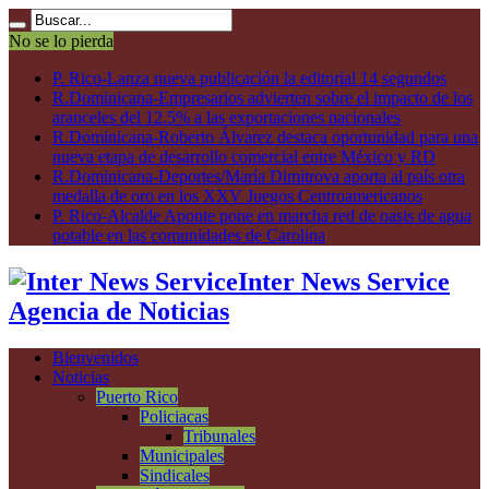
No se lo pierda
P. Rico-Lanza nueva publicación la editorial 14 segundos
R.Dominicana-Empresarios advierten sobre el impacto de los
aranceles del 12.5% a las exportaciones nacionales
R.Dominicana-Roberto Álvarez destaca oportunidad para una
nueva etapa de desarrollo comercial entre México y RD
R.Dominicana-Deportes/María Dimitrova aporta al país otra
medalla de oro en los XXV Juegos Centroamericanos
P. Rico-Alcalde Aponte pone en marcha red de oasis de agua
potable en las comunidades de Carolina
Inter News Service
Agencia de Noticias
Bienvenidos
Noticias
Puerto Rico
Policiacas
Tribunales
Municipales
Sindicales