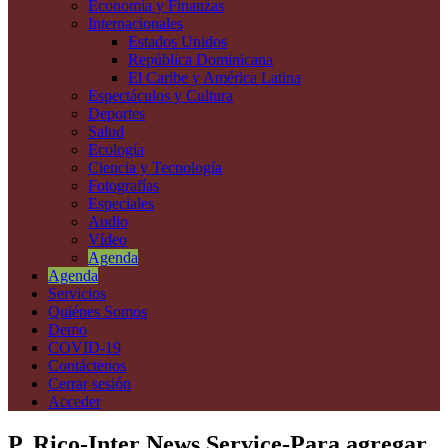
Economía y Finanzas
Internacionales
Estados Unidos
República Dominicana
El Caribe y América Latina
Espectáculos y Cultura
Deportes
Salud
Ecología
Ciencia y Tecnología
Fotografías
Especiales
Audio
Vídeo
Agenda
Agenda
Servicios
Quiénes Somos
Demo
COVID-19
Contáctenos
Cerrar sesión
Acceder
P. Rico-Inter News Service-Para agregar