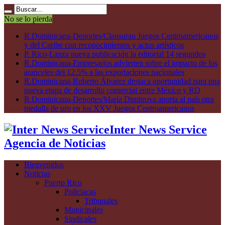
No se lo pierda
R.Dominicana-Deportes/Clausuran Juegos Centroamericanos
y del Caribe con reconocimientos y actos artísticos
P. Rico-Lanza nueva publicación la editorial 14 segundos
R.Dominicana-Empresarios advierten sobre el impacto de los
aranceles del 12.5% a las exportaciones nacionales
R.Dominicana-Roberto Álvarez destaca oportunidad para una
nueva etapa de desarrollo comercial entre México y RD
R.Dominicana-Deportes/María Dimitrova aporta al país otra
medalla de oro en los XXV Juegos Centroamericanos
Inter News Service
Agencia de Noticias
Bienvenidos
Noticias
Puerto Rico
Policiacas
Tribunales
Municipales
Sindicales