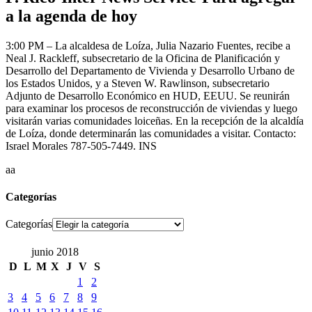
a la agenda de hoy
3:00 PM – La alcaldesa de Loíza, Julia Nazario Fuentes, recibe a
Neal J. Rackleff, subsecretario de la Oficina de Planificación y
Desarrollo del Departamento de Vivienda y Desarrollo Urbano de
los Estados Unidos, y a Steven W. Rawlinson, subsecretario
Adjunto de Desarrollo Económico en HUD, EEUU. Se reunirán
para examinar los procesos de reconstrucción de viviendas y luego
visitarán varias comunidades loiceñas. En la recepción de la alcaldía
de Loíza, donde determinarán las comunidades a visitar. Contacto:
Israel Morales 787-505-7449. INS
aa
Categorías
Categorías
junio 2018
D
L
M
X
J
V
S
1
2
3
4
5
6
7
8
9