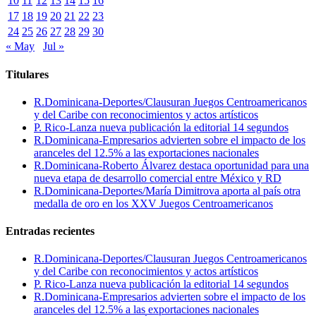
10
11
12
13
14
15
16
17
18
19
20
21
22
23
24
25
26
27
28
29
30
« May
Jul »
Titulares
R.Dominicana-Deportes/Clausuran Juegos Centroamericanos
y del Caribe con reconocimientos y actos artísticos
P. Rico-Lanza nueva publicación la editorial 14 segundos
R.Dominicana-Empresarios advierten sobre el impacto de los
aranceles del 12.5% a las exportaciones nacionales
R.Dominicana-Roberto Álvarez destaca oportunidad para una
nueva etapa de desarrollo comercial entre México y RD
R.Dominicana-Deportes/María Dimitrova aporta al país otra
medalla de oro en los XXV Juegos Centroamericanos
Entradas recientes
R.Dominicana-Deportes/Clausuran Juegos Centroamericanos
y del Caribe con reconocimientos y actos artísticos
P. Rico-Lanza nueva publicación la editorial 14 segundos
R.Dominicana-Empresarios advierten sobre el impacto de los
aranceles del 12.5% a las exportaciones nacionales