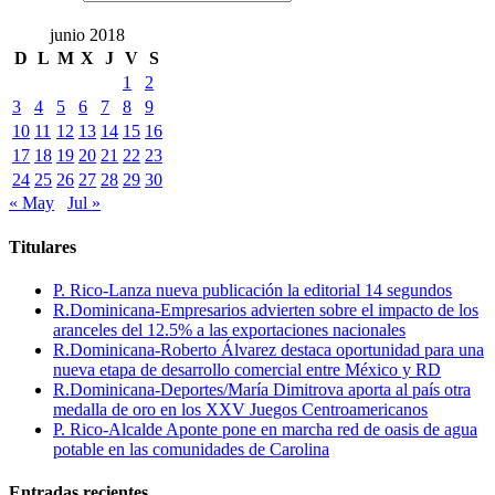
junio 2018
D
L
M
X
J
V
S
1
2
3
4
5
6
7
8
9
10
11
12
13
14
15
16
17
18
19
20
21
22
23
24
25
26
27
28
29
30
« May
Jul »
Titulares
P. Rico-Lanza nueva publicación la editorial 14 segundos
R.Dominicana-Empresarios advierten sobre el impacto de los
aranceles del 12.5% a las exportaciones nacionales
R.Dominicana-Roberto Álvarez destaca oportunidad para una
nueva etapa de desarrollo comercial entre México y RD
R.Dominicana-Deportes/María Dimitrova aporta al país otra
medalla de oro en los XXV Juegos Centroamericanos
P. Rico-Alcalde Aponte pone en marcha red de oasis de agua
potable en las comunidades de Carolina
Entradas recientes