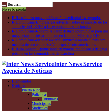
No se lo pierda
P. Rico-Lanza nueva publicación la editorial 14 segundos
R.Dominicana-Empresarios advierten sobre el impacto de los
aranceles del 12.5% a las exportaciones nacionales
R.Dominicana-Roberto Álvarez destaca oportunidad para una
nueva etapa de desarrollo comercial entre México y RD
R.Dominicana-Deportes/María Dimitrova aporta al país otra
medalla de oro en los XXV Juegos Centroamericanos
P. Rico-Alcalde Aponte pone en marcha red de oasis de agua
potable en las comunidades de Carolina
Inter News Service
Agencia de Noticias
Bienvenidos
Noticias
Puerto Rico
Policiacas
Tribunales
Municipales
Sindicales