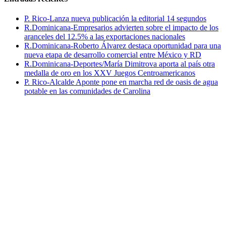
P. Rico-Lanza nueva publicación la editorial 14 segundos
R.Dominicana-Empresarios advierten sobre el impacto de los
aranceles del 12.5% a las exportaciones nacionales
R.Dominicana-Roberto Álvarez destaca oportunidad para una
nueva etapa de desarrollo comercial entre México y RD
R.Dominicana-Deportes/María Dimitrova aporta al país otra
medalla de oro en los XXV Juegos Centroamericanos
P. Rico-Alcalde Aponte pone en marcha red de oasis de agua
potable en las comunidades de Carolina