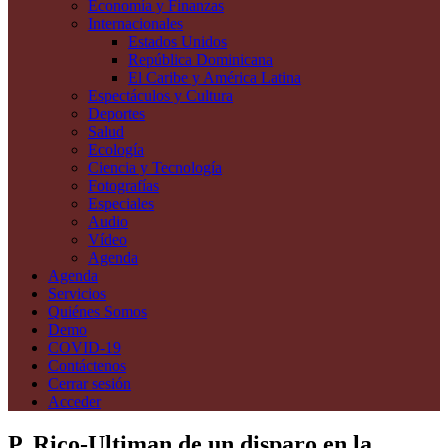
Economía y Finanzas
Internacionales
Estados Unidos
República Dominicana
El Caribe y América Latina
Espectáculos y Cultura
Deportes
Salud
Ecología
Ciencia y Tecnología
Fotografías
Especiales
Audio
Vídeo
Agenda
Agenda
Servicios
Quiénes Somos
Demo
COVID-19
Contáctenos
Cerrar sesión
Acceder
P. Rico-Ultiman de un disparo en la