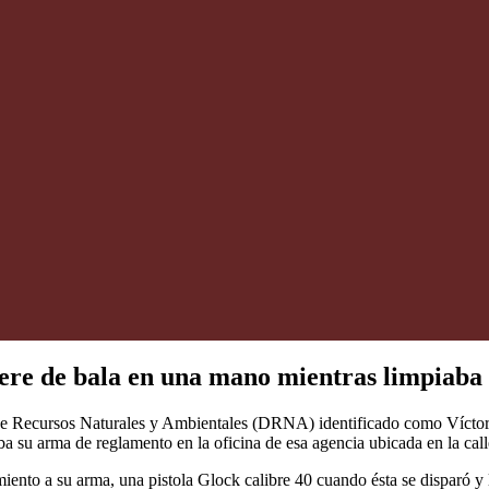
hiere de bala en una mano mientras limpiaba
 de Recursos Naturales y Ambientales (DRNA) identificado como Víctor 
a su arma de reglamento en la oficina de esa agencia ubicada en la cal
nto a su arma, una pistola Glock calibre 40 cuando ésta se disparó y l