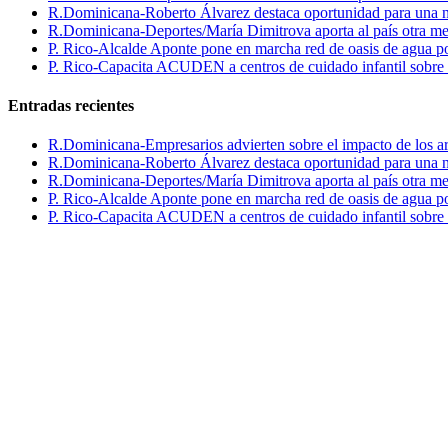
R.Dominicana-Roberto Álvarez destaca oportunidad para una n
R.Dominicana-Deportes/María Dimitrova aporta al país otra m
P. Rico-Alcalde Aponte pone en marcha red de oasis de agua p
P. Rico-Capacita ACUDEN a centros de cuidado infantil sobre inte
Entradas recientes
R.Dominicana-Empresarios advierten sobre el impacto de los ar
R.Dominicana-Roberto Álvarez destaca oportunidad para una n
R.Dominicana-Deportes/María Dimitrova aporta al país otra m
P. Rico-Alcalde Aponte pone en marcha red de oasis de agua p
P. Rico-Capacita ACUDEN a centros de cuidado infantil sobre inte