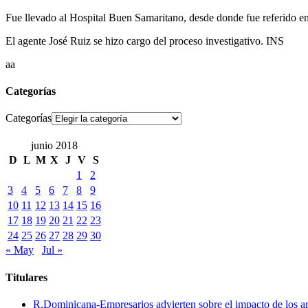
Fue llevado al Hospital Buen Samaritano, desde donde fue referido en 
El agente José Ruiz se hizo cargo del proceso investigativo. INS
aa
Categorías
Categorías
junio 2018
D
L
M
X
J
V
S
1
2
3
4
5
6
7
8
9
10
11
12
13
14
15
16
17
18
19
20
21
22
23
24
25
26
27
28
29
30
« May
Jul »
Titulares
R.Dominicana-Empresarios advierten sobre el impacto de los ar