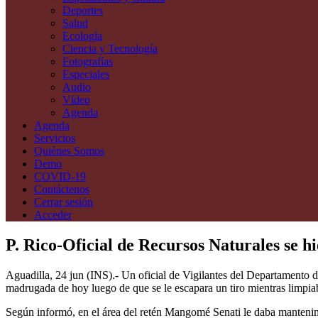
Deportes
Salud
Ecología
Ciencia y Tecnología
Fotografías
Especiales
Audio
Vídeo
Agenda
Agenda
Servicios
Quiénes Somos
Demo
COVID-19
Contáctenos
Cerrar sesión
Acceder
P. Rico-Oficial de Recursos Naturales se 
Aguadilla, 24 jun (INS).- Un oficial de Vigilantes del Departamento
madrugada de hoy luego de que se le escapara un tiro mientras limpiab
Según informó, en el área del retén Mangomé Senati le daba mantenimie