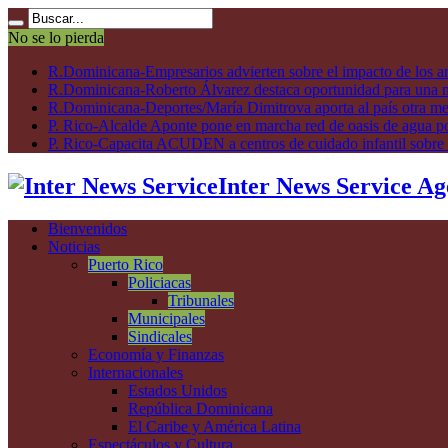
No se lo pierda
R.Dominicana-Empresarios advierten sobre el impacto de los ar
R.Dominicana-Roberto Álvarez destaca oportunidad para una n
R.Dominicana-Deportes/María Dimitrova aporta al país otra m
P. Rico-Alcalde Aponte pone en marcha red de oasis de agua p
P. Rico-Capacita ACUDEN a centros de cuidado infantil sobre inte
Inter News Service Ag
Bienvenidos
Noticias
Puerto Rico
Policiacas
Tribunales
Municipales
Sindicales
Economía y Finanzas
Internacionales
Estados Unidos
República Dominicana
El Caribe y América Latina
Espectáculos y Cultura