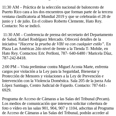
11:30 AM – Práctica de la selección nacional de baloncesto de
Puerto Rico cara a los dos encuentros que forman parte de la tercera
ventana clasificatoria al Mundial 2019 y que se celebrarán el 28 de
junio y 1 de julio. En el coliseo Roberto Clemente, Hato Rey.
Contacto: No se indicó.
11:30 AM – Conferencia de prensa del secretario del Departamento
de Salud, Rafael Rodríguez Mercado. Ofrecerá detalles de la
iniciativa
“Hacerse la
prueba de VIH va con cualquier estilo”
.
En
Plaza Las Américas 2do nivel de frente a la Tienda T- Mobile, en
Hato Rey. Contactos
:
Eric Perlloni, 787- 640-6480 / Maricela Díaz,
787-242-8418.
2:00 PM – Vista preliminar contra Miguel Acosta Marte, enfrenta
cargos por violación a la Ley para la Seguridad, Bienestar y
Protección de Menores y violaciones a la Ley de Prevención e
Intervención con la Violencia Doméstica. Sala 205 de la jueza Ada
López Santiago, Centro Judicial de Fajardo. Contacto: 787-641-
6929.
Programa de Acceso de Cámaras a las Salas del Tribunal (Pecam).
Los medios de comunicación que interesen solicitar cobertura de
foto o vídeo en las salas 901, 904, 907 y 1104, adscritas al Programa
de Acceso de Cámaras a las Salas del Tribunal, podrán acceder al