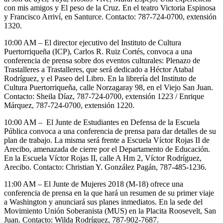
con mis amigos y El peso de la Cruz. En el teatro Victoria Espinosa
y Francisco Arriví, en Santurce. Contacto: 787-724-0700, extensión
1320.
10:00 AM – El director ejecutivo del Instituto de Cultura
Puertorriqueña (ICP), Carlos R. Ruiz Cortés, convoca a una
conferencia de prensa sobre dos eventos culturales: Plenazo de
Trastalleres a Trastalleres, que será dedicado a Héctor Atabal
Rodríguez, y el Paseo del Libro. En la librería del Instituto de
Cultura Puertorriqueña, calle Norzagaray 98, en el Viejo San Juan.
Contacto: Sheila Díaz, 787-724-0700, extensión 1223 / Enrique
Márquez, 787-724-0700, extensión 1220.
10:00 AM – El Junte de Estudiantes en Defensa de la Escuela
Pública convoca a una conferencia de prensa para dar detalles de su
plan de trabajo. La misma será frente a Escuela Víctor Rojas II de
Arecibo, amenazada de cierre por el Departamento de Educación.
En la Escuela Víctor Rojas II, calle A Hm 2, Víctor Rodríguez,
Arecibo. Contacto: Christian Y. González Pagán, 787-485-1236.
11:00 AM – El Junte de Mujeres 2018 (M-18) ofrece una
conferencia de prensa en la que hará un resumen de su primer viaje
a Washington y anunciará sus planes inmediatos. En la sede del
Movimiento Unión Soberanista (MUS) en la Placita Roosevelt, San
Juan. Contacto: Wilda Rodríguez, 787-902-7687.