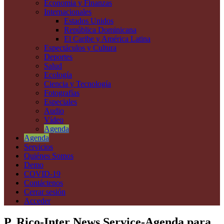
Economía y Finanzas
Internacionales
Estados Unidos
República Dominicana
El Caribe y América Latina
Espectáculos y Cultura
Deportes
Salud
Ecología
Ciencia y Tecnología
Fotografías
Especiales
Audio
Vídeo
Agenda
Agenda
Servicios
Quiénes Somos
Demo
COVID-19
Contáctenos
Cerrar sesión
Acceder
P. Rico-Inter News Service-Agenda para