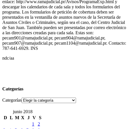
enlace: http://www.ramajudicial.pr/Avisos/ProgramaExp.html y
descargar los calendarios de cada sala y todos los formularios del
programa. Los formularios de petición de cobertura deben ser
presentados en la ventanilla de asuntos nuevos de la Secretaría de
Asuntos Civiles o Criminales, según sea el caso, del Centro Judicial
de San Juan. También pueden ser presentadas por correo electrónico
a las direcciones creadas para cada sala. Estas son:
pecam901@ramajudicial.pr, pecam904@ramajudicial.pr,
pecam907@ramajudicial.pr, pecam1104@ramajudicial.pr. Contacto:
787-641-6929. INS
ndc/aa
Categorías
Categorías
junio 2018
D
L
M
X
J
V
S
1
2