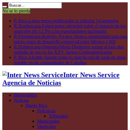
No se lo pierda
P. Rico-Lanza nueva publicación la editorial 14 segundos
R.Dominicana-Empresarios advierten sobre el impacto de los
aranceles del 12.5% a las exportaciones nacionales
R.Dominicana-Roberto Álvarez destaca oportunidad para una
nueva etapa de desarrollo comercial entre México y RD
R.Dominicana-Deportes/María Dimitrova aporta al país otra
medalla de oro en los XXV Juegos Centroamericanos
P. Rico-Alcalde Aponte pone en marcha red de oasis de agua
potable en las comunidades de Carolina
Inter News Service
Agencia de Noticias
Bienvenidos
Noticias
Puerto Rico
Policiacas
Tribunales
Municipales
Sindicales