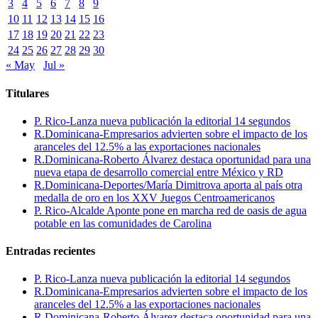
3
4
5
6
7
8
9
10
11
12
13
14
15
16
17
18
19
20
21
22
23
24
25
26
27
28
29
30
« May
Jul »
Titulares
P. Rico-Lanza nueva publicación la editorial 14 segundos
R.Dominicana-Empresarios advierten sobre el impacto de los
aranceles del 12.5% a las exportaciones nacionales
R.Dominicana-Roberto Álvarez destaca oportunidad para una
nueva etapa de desarrollo comercial entre México y RD
R.Dominicana-Deportes/María Dimitrova aporta al país otra
medalla de oro en los XXV Juegos Centroamericanos
P. Rico-Alcalde Aponte pone en marcha red de oasis de agua
potable en las comunidades de Carolina
Entradas recientes
P. Rico-Lanza nueva publicación la editorial 14 segundos
R.Dominicana-Empresarios advierten sobre el impacto de los
aranceles del 12.5% a las exportaciones nacionales
R.Dominicana-Roberto Álvarez destaca oportunidad para una