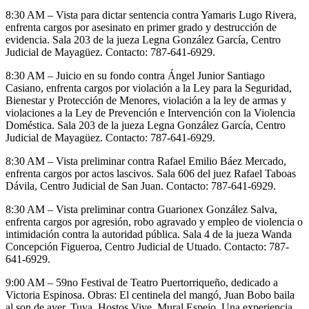
8:30 AM – Vista para dictar sentencia contra Yamaris Lugo Rivera,
enfrenta cargos por asesinato en primer grado y destrucción de
evidencia. Sala 203 de la jueza Legna González García, Centro
Judicial de Mayagüez. Contacto: 787-641-6929.
8:30 AM – Juicio en su fondo contra Ángel Junior Santiago
Casiano, enfrenta cargos por violación a la Ley para la Seguridad,
Bienestar y Protección de Menores, violación a la ley de armas y
violaciones a la Ley de Prevención e Intervención con la Violencia
Doméstica. Sala 203 de la jueza Legna González García, Centro
Judicial de Mayagüez. Contacto: 787-641-6929.
8:30 AM – Vista preliminar contra Rafael Emilio Báez Mercado,
enfrenta cargos por actos lascivos. Sala 606 del juez Rafael Taboas
Dávila, Centro Judicial de San Juan. Contacto: 787-641-6929.
8:30 AM – Vista preliminar contra Guarionex González Salva,
enfrenta cargos por agresión, robo agravado y empleo de violencia o
intimidación contra la autoridad pública. Sala 4 de la jueza Wanda
Concepción Figueroa, Centro Judicial de Utuado. Contacto: 787-
641-6929.
9:00 AM – 59no Festival de Teatro Puertorriqueño, dedicado a
Victoria Espinosa. Obras: El centinela del mangó, Juan Bobo baila
al son de ayer, Tuya, Hostos Vive, Mural Espejo, Una experiencia