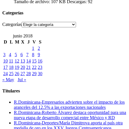
Tamaño de archivo:
107 KB
Descargas:
92
Categorías
Categorías
junio 2018
D
L
M
X
J
V
S
1
2
3
4
5
6
7
8
9
10
11
12
13
14
15
16
17
18
19
20
21
22
23
24
25
26
27
28
29
30
« May
Jul »
Titulares
R.Dominicana-Empresarios advierten sobre el impacto de los
aranceles del 12.5% a las exportaciones nacionales
R.Dominicana-Roberto Álvarez destaca oportunidad para una
nueva etapa de desarrollo comercial entre México y RD
R.Dominicana-Deportes/María Dimitrova aporta al país otra
medalla de oro en los XXV Juegos Centroamericanos