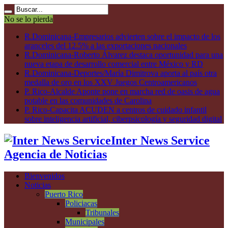
No se lo pierda
R.Dominicana-Empresarios advierten sobre el impacto de los
aranceles del 12.5% a las exportaciones nacionales
R.Dominicana-Roberto Álvarez destaca oportunidad para una
nueva etapa de desarrollo comercial entre México y RD
R.Dominicana-Deportes/María Dimitrova aporta al país otra
medalla de oro en los XXV Juegos Centroamericanos
P. Rico-Alcalde Aponte pone en marcha red de oasis de agua
potable en las comunidades de Carolina
P. Rico-Capacita ACUDEN a centros de cuidado infantil
sobre inteligencia artificial, ciberpsicología y seguridad digital
Inter News Service
Agencia de Noticias
Bienvenidos
Noticias
Puerto Rico
Policiacas
Tribunales
Municipales