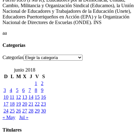
Cambio, Militancia y Organización Sindical (Educamos), la Unión
Nacional de Educadores y Trabajadores de la Educación (Unete),
Educadores Puertorriqueños en Acción (EPA) y la Organización
Nacional de Directores de Escuelas (ONDE). INS
aa
Categorías
Categorías
junio 2018
D
L
M
X
J
V
S
1
2
3
4
5
6
7
8
9
10
11
12
13
14
15
16
17
18
19
20
21
22
23
24
25
26
27
28
29
30
« May
Jul »
Titulares