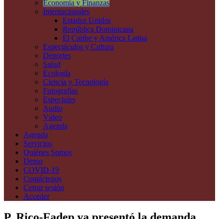
Economía y Finanzas
Internacionales
Estados Unidos
República Dominicana
El Caribe y América Latina
Espectáculos y Cultura
Deportes
Salud
Ecología
Ciencia y Tecnología
Fotografías
Especiales
Audio
Vídeo
Agenda
Agenda
Servicios
Quiénes Somos
Demo
COVID-19
Contáctenos
Cerrar sesión
Acceder
P. Rico-Fadep ya presentó la demanda