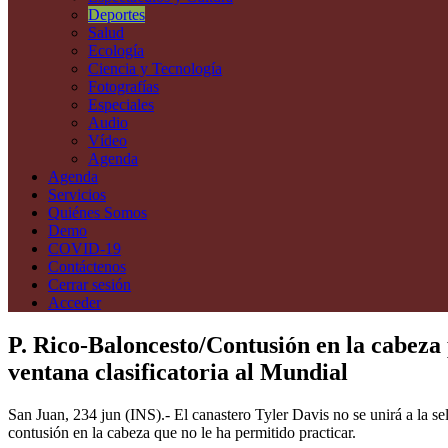
Deportes
Salud
Ecología
Ciencia y Tecnología
Fotografías
Especiales
Audio
Vídeo
Agenda
Agenda
Servicios
Quiénes Somos
Demo
COVID-19
Contáctenos
Cerrar sesión
Acceder
P. Rico-Baloncesto/Contusión en la cabeza 
ventana clasificatoria al Mundial
San Juan, 234 jun (INS).- El canastero Tyler Davis no se unirá a la se
contusión en la cabeza que no le ha permitido practicar.