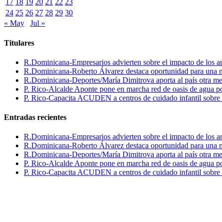
17
18
19
20
21
22
23
24
25
26
27
28
29
30
« May
Jul »
Titulares
R.Dominicana-Empresarios advierten sobre el impacto de los ar
R.Dominicana-Roberto Álvarez destaca oportunidad para una n
R.Dominicana-Deportes/María Dimitrova aporta al país otra m
P. Rico-Alcalde Aponte pone en marcha red de oasis de agua p
P. Rico-Capacita ACUDEN a centros de cuidado infantil sobre inte
Entradas recientes
R.Dominicana-Empresarios advierten sobre el impacto de los ar
R.Dominicana-Roberto Álvarez destaca oportunidad para una n
R.Dominicana-Deportes/María Dimitrova aporta al país otra m
P. Rico-Alcalde Aponte pone en marcha red de oasis de agua p
P. Rico-Capacita ACUDEN a centros de cuidado infantil sobre inte