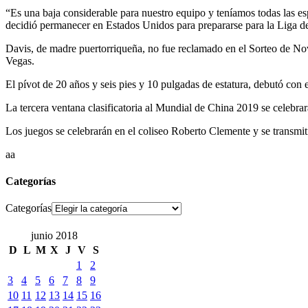
“Es una baja considerable para nuestro equipo y teníamos todas las es
decidió permanecer en Estados Unidos para prepararse para la Liga d
Davis, de madre puertorriqueña, no fue reclamado en el Sorteo de Nov
Vegas.
El pívot de 20 años y seis pies y 10 pulgadas de estatura, debutó con
La tercera ventana clasificatoria al Mundial de China 2019 se celebra
Los juegos se celebrarán en el coliseo Roberto Clemente y se transmi
aa
Categorías
Categorías
junio 2018
D
L
M
X
J
V
S
1
2
3
4
5
6
7
8
9
10
11
12
13
14
15
16