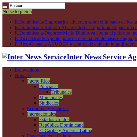
No se lo pierda
R.Dominicana-Empresarios advierten sobre el impacto de los ar
R.Dominicana-Roberto Álvarez destaca oportunidad para una n
R.Dominicana-Deportes/María Dimitrova aporta al país otra m
P. Rico-Alcalde Aponte pone en marcha red de oasis de agua p
P. Rico-Capacita ACUDEN a centros de cuidado infantil sobre inte
Inter News Service Ag
Bienvenidos
Noticias
Puerto Rico
Policiacas
Tribunales
Municipales
Sindicales
Economía y Finanzas
Internacionales
Estados Unidos
República Dominicana
El Caribe y América Latina
Espectáculos y Cultura