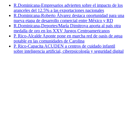
R.Dominicana-Empresarios advierten sobre el impacto de los
aranceles del 12.5% a las exportaciones nacionales
R.Dominicana-Roberto Álvarez destaca oportunidad para una
nueva etapa de desarrollo comercial entre México y RD
R.Dominicana-Deportes/María Dimitrova aporta al país otra
medalla de oro en los XXV Juegos Centroamericanos
P. Rico-Alcalde Aponte pone en marcha red de oasis de agua
potable en las comunidades de Carolina
P. Rico-Capacita ACUDEN a centros de cuidado infantil
sobre inteligencia artificial, ciberpsicología y seguridad digital