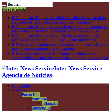
No se lo pierda
R.Dominicana-Empresarios advierten sobre el impacto de los
aranceles del 12.5% a las exportaciones nacionales
R.Dominicana-Roberto Álvarez destaca oportunidad para una
nueva etapa de desarrollo comercial entre México y RD
R.Dominicana-Deportes/María Dimitrova aporta al país otra
medalla de oro en los XXV Juegos Centroamericanos
P. Rico-Alcalde Aponte pone en marcha red de oasis de agua
potable en las comunidades de Carolina
P. Rico-Capacita ACUDEN a centros de cuidado infantil
sobre inteligencia artificial, ciberpsicología y seguridad digital
Inter News Service
Agencia de Noticias
Bienvenidos
Noticias
Puerto Rico
Policiacas
Tribunales
Municipales