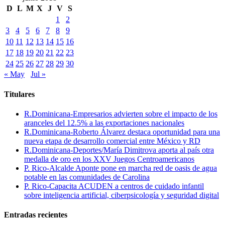
D
L
M
X
J
V
S
1
2
3
4
5
6
7
8
9
10
11
12
13
14
15
16
17
18
19
20
21
22
23
24
25
26
27
28
29
30
« May
Jul »
Titulares
R.Dominicana-Empresarios advierten sobre el impacto de los
aranceles del 12.5% a las exportaciones nacionales
R.Dominicana-Roberto Álvarez destaca oportunidad para una
nueva etapa de desarrollo comercial entre México y RD
R.Dominicana-Deportes/María Dimitrova aporta al país otra
medalla de oro en los XXV Juegos Centroamericanos
P. Rico-Alcalde Aponte pone en marcha red de oasis de agua
potable en las comunidades de Carolina
P. Rico-Capacita ACUDEN a centros de cuidado infantil
sobre inteligencia artificial, ciberpsicología y seguridad digital
Entradas recientes