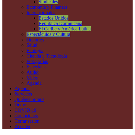
Sindicales
Economía y Finanzas
Internacionales
Estados Unidos
República Dominicana
El Caribe y América Latina
Espectáculos y Cultura
Deportes
Salud
Ecología
Ciencia y Tecnología
Fotografías
Especiales
Audio
Vídeo
Agenda
Agenda
Servicios
Quiénes Somos
Demo
COVID-19
Contáctenos
Cerrar sesión
Acceder