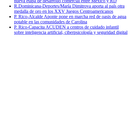
nueva etapa de desarrollo comercial entre México y RD
R.Dominicana-Deportes/María Dimitrova aporta al país otra
medalla de oro en los XXV Juegos Centroamericanos
P. Rico-Alcalde Aponte pone en marcha red de oasis de agua
potable en las comunidades de Carolina
P. Rico-Capacita ACUDEN a centros de cuidado infantil
sobre inteligencia artificial, ciberpsicología y seguridad digital