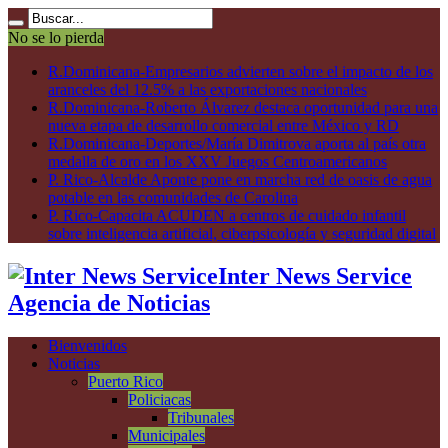
No se lo pierda
R.Dominicana-Empresarios advierten sobre el impacto de los
aranceles del 12.5% a las exportaciones nacionales
R.Dominicana-Roberto Álvarez destaca oportunidad para una
nueva etapa de desarrollo comercial entre México y RD
R.Dominicana-Deportes/María Dimitrova aporta al país otra
medalla de oro en los XXV Juegos Centroamericanos
P. Rico-Alcalde Aponte pone en marcha red de oasis de agua
potable en las comunidades de Carolina
P. Rico-Capacita ACUDEN a centros de cuidado infantil
sobre inteligencia artificial, ciberpsicología y seguridad digital
Inter News Service
Agencia de Noticias
Bienvenidos
Noticias
Puerto Rico
Policiacas
Tribunales
Municipales