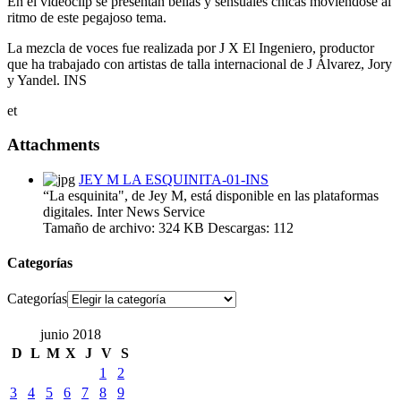
En el videoclip se presentan bellas y sensuales chicas moviéndose al
ritmo de este pegajoso tema.
La mezcla de voces fue realizada por J X El Ingeniero, productor
que ha trabajado con artistas de talla internacional de J Álvarez, Jory
y Yandel. INS
et
Attachments
JEY M LA ESQUINITA-01-INS
“La esquinita", de Jey M, está disponible en las plataformas
digitales. Inter News Service
Tamaño de archivo:
324 KB
Descargas:
112
Categorías
Categorías
junio 2018
D
L
M
X
J
V
S
1
2
3
4
5
6
7
8
9