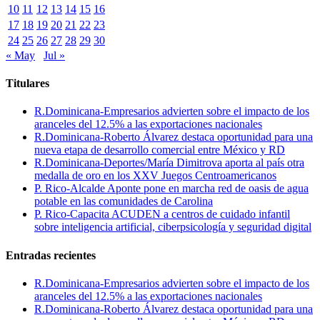
10
11
12
13
14
15
16
17
18
19
20
21
22
23
24
25
26
27
28
29
30
« May
Jul »
Titulares
R.Dominicana-Empresarios advierten sobre el impacto de los
aranceles del 12.5% a las exportaciones nacionales
R.Dominicana-Roberto Álvarez destaca oportunidad para una
nueva etapa de desarrollo comercial entre México y RD
R.Dominicana-Deportes/María Dimitrova aporta al país otra
medalla de oro en los XXV Juegos Centroamericanos
P. Rico-Alcalde Aponte pone en marcha red de oasis de agua
potable en las comunidades de Carolina
P. Rico-Capacita ACUDEN a centros de cuidado infantil
sobre inteligencia artificial, ciberpsicología y seguridad digital
Entradas recientes
R.Dominicana-Empresarios advierten sobre el impacto de los
aranceles del 12.5% a las exportaciones nacionales
R.Dominicana-Roberto Álvarez destaca oportunidad para una