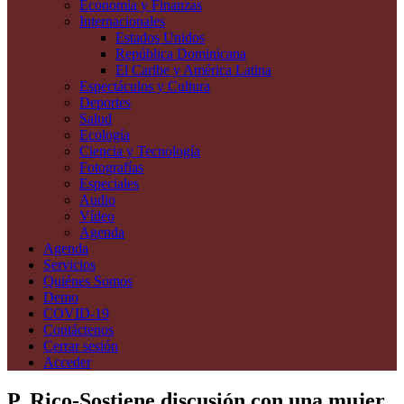
Economía y Finanzas
Internacionales
Estados Unidos
República Dominicana
El Caribe y América Latina
Espectáculos y Cultura
Deportes
Salud
Ecología
Ciencia y Tecnología
Fotografías
Especiales
Audio
Vídeo
Agenda
Agenda
Servicios
Quiénes Somos
Demo
COVID-19
Contáctenos
Cerrar sesión
Acceder
P. Rico-Sostiene discusión con una mujer