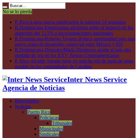
No se lo pierda
P. Rico-Lanza nueva publicación la editorial 14 segundos
R.Dominicana-Empresarios advierten sobre el impacto de los
aranceles del 12.5% a las exportaciones nacionales
R.Dominicana-Roberto Álvarez destaca oportunidad para una
nueva etapa de desarrollo comercial entre México y RD
R.Dominicana-Deportes/María Dimitrova aporta al país otra
medalla de oro en los XXV Juegos Centroamericanos
P. Rico-Alcalde Aponte pone en marcha red de oasis de agua
potable en las comunidades de Carolina
Inter News Service
Agencia de Noticias
Bienvenidos
Noticias
Puerto Rico
Policiacas
Tribunales
Municipales
Sindicales