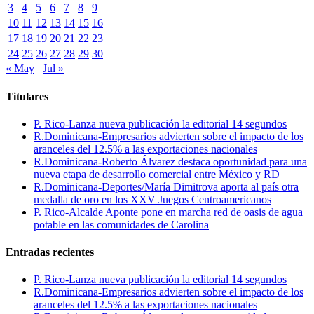
3
4
5
6
7
8
9
10
11
12
13
14
15
16
17
18
19
20
21
22
23
24
25
26
27
28
29
30
« May
Jul »
Titulares
P. Rico-Lanza nueva publicación la editorial 14 segundos
R.Dominicana-Empresarios advierten sobre el impacto de los
aranceles del 12.5% a las exportaciones nacionales
R.Dominicana-Roberto Álvarez destaca oportunidad para una
nueva etapa de desarrollo comercial entre México y RD
R.Dominicana-Deportes/María Dimitrova aporta al país otra
medalla de oro en los XXV Juegos Centroamericanos
P. Rico-Alcalde Aponte pone en marcha red de oasis de agua
potable en las comunidades de Carolina
Entradas recientes
P. Rico-Lanza nueva publicación la editorial 14 segundos
R.Dominicana-Empresarios advierten sobre el impacto de los
aranceles del 12.5% a las exportaciones nacionales