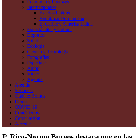
Economía y Finanzas
Internacionales
Estados Unidos
República Dominicana
El Caribe y América Latina
Espectáculos y Cultura
Deportes
Salud
Ecología
Ciencia y Tecnología
Fotografías
Especiales
Audio
Vídeo
Agenda
Agenda
Servicios
Quiénes Somos
Demo
COVID-19
Contáctenos
Cerrar sesión
Acceder
P. Rico-Norma Burgos destaca que en las