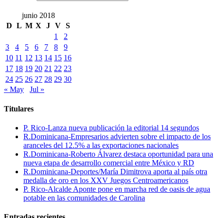
junio 2018
D
L
M
X
J
V
S
1
2
3
4
5
6
7
8
9
10
11
12
13
14
15
16
17
18
19
20
21
22
23
24
25
26
27
28
29
30
« May
Jul »
Titulares
P. Rico-Lanza nueva publicación la editorial 14 segundos
R.Dominicana-Empresarios advierten sobre el impacto de los
aranceles del 12.5% a las exportaciones nacionales
R.Dominicana-Roberto Álvarez destaca oportunidad para una
nueva etapa de desarrollo comercial entre México y RD
R.Dominicana-Deportes/María Dimitrova aporta al país otra
medalla de oro en los XXV Juegos Centroamericanos
P. Rico-Alcalde Aponte pone en marcha red de oasis de agua
potable en las comunidades de Carolina
Entradas recientes