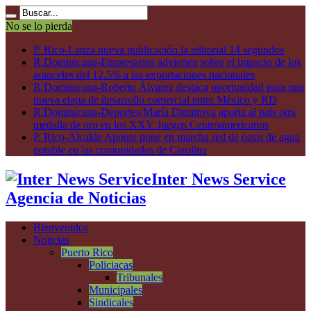
No se lo pierda
P. Rico-Lanza nueva publicación la editorial 14 segundos
R.Dominicana-Empresarios advierten sobre el impacto de los
aranceles del 12.5% a las exportaciones nacionales
R.Dominicana-Roberto Álvarez destaca oportunidad para una
nueva etapa de desarrollo comercial entre México y RD
R.Dominicana-Deportes/María Dimitrova aporta al país otra
medalla de oro en los XXV Juegos Centroamericanos
P. Rico-Alcalde Aponte pone en marcha red de oasis de agua
potable en las comunidades de Carolina
Inter News Service
Agencia de Noticias
Bienvenidos
Noticias
Puerto Rico
Policiacas
Tribunales
Municipales
Sindicales