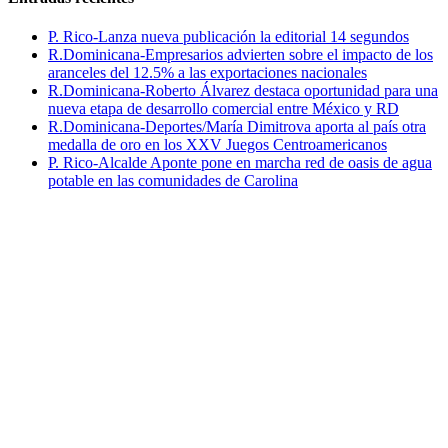
P. Rico-Lanza nueva publicación la editorial 14 segundos
R.Dominicana-Empresarios advierten sobre el impacto de los
aranceles del 12.5% a las exportaciones nacionales
R.Dominicana-Roberto Álvarez destaca oportunidad para una
nueva etapa de desarrollo comercial entre México y RD
R.Dominicana-Deportes/María Dimitrova aporta al país otra
medalla de oro en los XXV Juegos Centroamericanos
P. Rico-Alcalde Aponte pone en marcha red de oasis de agua
potable en las comunidades de Carolina