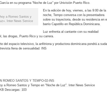
 García en su programa “Noche de Luz” por Univisión Puerto Rico.
En la edición de hoy, viernes, a las 9:00 de la
noche, Tempo conversa con la presentadora
a hoy a Romeo Santos y
sobre su trayectoria, desde su residencia en e
z». Inter News Service
barrio Capotillo en República Dominicana.
Luz enfrenta al cantante con su realidad
, las drogas, Puerto Rico y su carrera.
e del espacio televisivo, la anfitriona y productora dominicana pondrá a suda
revista llena de sensualidad. INS
ON ROMEO SANTOS Y TEMPO-02-INS
hoy a Romeo Santos y Tempo en "Noche de Luz". Inter News Service
KB
Descargas:
103