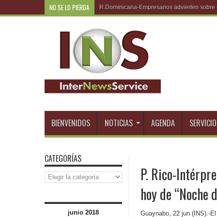
NO SE LO PIERDA
R.Dominic
BIENVENIDOS
NOTICIAS
AGENDA
SERVICIO
CATEGORÍAS
P. Rico-Intérpr
Categorías
hoy de “Noche d
junio 2018
Guaynabo, 22 jun (INS).-E