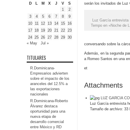
D
L
M
X
J
V
S
serán los invitados de Luz
1
2
3
4
5
6
7
8
9
Luz García entrevist
10
11
12
13
14
15
16
Tempo en «Noche de Lu
17
18
19
20
21
22
23
24
25
26
27
28
29
30
« May
Jul »
conversando sobre la cárcel
Además, en la segunda part
TITULARES
a Romeo Santos en una ent
R.Dominicana-
et
Empresarios advierten
sobre el impacto de los
Attachments
aranceles del 12.5% a
las exportaciones
nacionales
LUZ GARCIA C
R.Dominicana-Roberto
Luz García entrevista 
Álvarez destaca
Tamaño de archivo:
33 
oportunidad para una
nueva etapa de
desarrollo comercial
entre México y RD