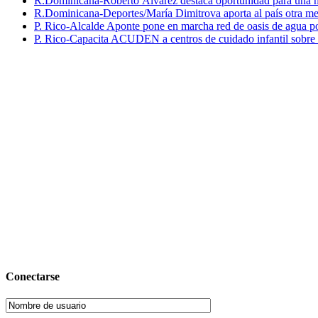
R.Dominicana-Roberto Álvarez destaca oportunidad para una n
R.Dominicana-Deportes/María Dimitrova aporta al país otra m
P. Rico-Alcalde Aponte pone en marcha red de oasis de agua p
P. Rico-Capacita ACUDEN a centros de cuidado infantil sobre inte
Conectarse