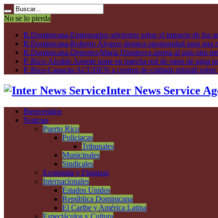
No se lo pierda
R.Dominicana-Empresarios advierten sobre el impacto de los ar
R.Dominicana-Roberto Álvarez destaca oportunidad para una n
R.Dominicana-Deportes/María Dimitrova aporta al país otra m
P. Rico-Alcalde Aponte pone en marcha red de oasis de agua p
P. Rico-Capacita ACUDEN a centros de cuidado infantil sobre inte
Inter News Service Ag
Bienvenidos
Noticias
Puerto Rico
Policiacas
Tribunales
Municipales
Sindicales
Economía y Finanzas
Internacionales
Estados Unidos
República Dominicana
El Caribe y América Latina
Espectáculos y Cultura