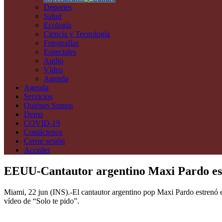
Deportes
Salud
Ecología
Ciencia y Tecnología
Fotografías
Especiales
Audio
Vídeo
Agenda
Agenda
Servicios
Quiénes Somos
Demo
COVID-19
Contáctenos
Cerrar sesión
Acceder
EEUU-Cantautor argentino Maxi Pardo estre
Miami, 22 jun (INS).-El cantautor argentino pop Maxi Pardo estrenó 
vídeo de “Solo te pido”.