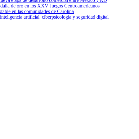
ueva etapa de desarrollo comercial entre México y RD
edalla de oro en los XXV Juegos Centroamericanos
otable en las comunidades de Carolina
ligencia artificial, ciberpsicología y seguridad digital