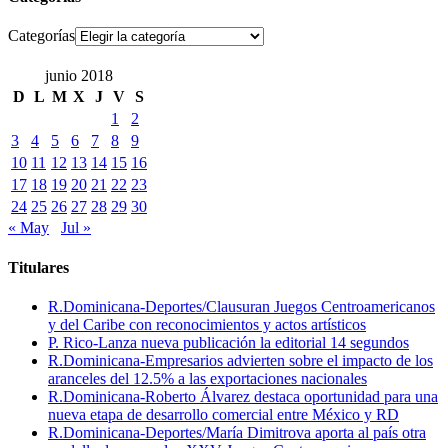
Categorías
junio 2018
D
L
M
X
J
V
S
1
2
3
4
5
6
7
8
9
10
11
12
13
14
15
16
17
18
19
20
21
22
23
24
25
26
27
28
29
30
« May
Jul »
Titulares
R.Dominicana-Deportes/Clausuran Juegos Centroamericanos
y del Caribe con reconocimientos y actos artísticos
P. Rico-Lanza nueva publicación la editorial 14 segundos
R.Dominicana-Empresarios advierten sobre el impacto de los
aranceles del 12.5% a las exportaciones nacionales
R.Dominicana-Roberto Álvarez destaca oportunidad para una
nueva etapa de desarrollo comercial entre México y RD
R.Dominicana-Deportes/María Dimitrova aporta al país otra