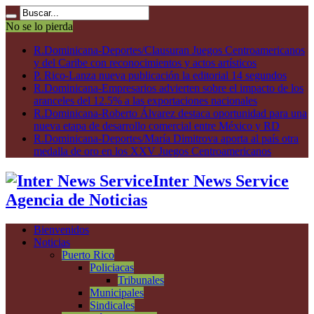
No se lo pierda
R.Dominicana-Deportes/Clausuran Juegos Centroamericanos
y del Caribe con reconocimientos y actos artísticos
P. Rico-Lanza nueva publicación la editorial 14 segundos
R.Dominicana-Empresarios advierten sobre el impacto de los
aranceles del 12.5% a las exportaciones nacionales
R.Dominicana-Roberto Álvarez destaca oportunidad para una
nueva etapa de desarrollo comercial entre México y RD
R.Dominicana-Deportes/María Dimitrova aporta al país otra
medalla de oro en los XXV Juegos Centroamericanos
Inter News Service
Agencia de Noticias
Bienvenidos
Noticias
Puerto Rico
Policiacas
Tribunales
Municipales
Sindicales