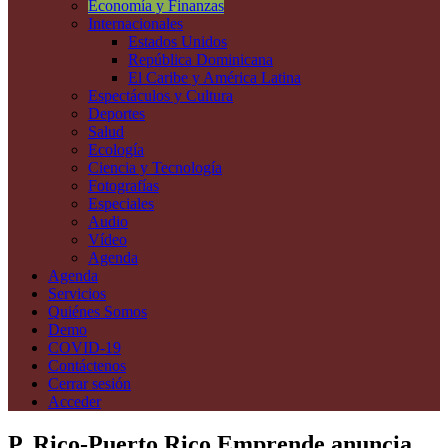
Economía y Finanzas
Internacionales
Estados Unidos
República Dominicana
El Caribe y América Latina
Espectáculos y Cultura
Deportes
Salud
Ecología
Ciencia y Tecnología
Fotografías
Especiales
Audio
Vídeo
Agenda
Agenda
Servicios
Quiénes Somos
Demo
COVID-19
Contáctenos
Cerrar sesión
Acceder
P. Rico-Puerto Rico Emprende anuncia