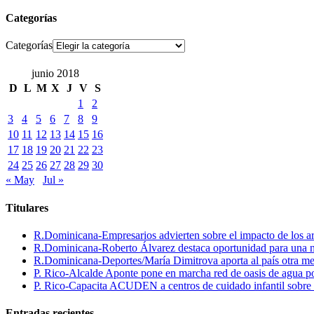
Categorías
Categorías
junio 2018
D
L
M
X
J
V
S
1
2
3
4
5
6
7
8
9
10
11
12
13
14
15
16
17
18
19
20
21
22
23
24
25
26
27
28
29
30
« May
Jul »
Titulares
R.Dominicana-Empresarios advierten sobre el impacto de los ar
R.Dominicana-Roberto Álvarez destaca oportunidad para una n
R.Dominicana-Deportes/María Dimitrova aporta al país otra m
P. Rico-Alcalde Aponte pone en marcha red de oasis de agua p
P. Rico-Capacita ACUDEN a centros de cuidado infantil sobre inte
Entradas recientes