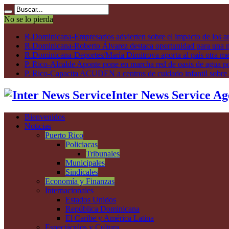
No se lo pierda
R.Dominicana-Empresarios advierten sobre el impacto de los ar
R.Dominicana-Roberto Álvarez destaca oportunidad para una n
R.Dominicana-Deportes/María Dimitrova aporta al país otra m
P. Rico-Alcalde Aponte pone en marcha red de oasis de agua p
P. Rico-Capacita ACUDEN a centros de cuidado infantil sobre inte
Inter News Service Ag
Bienvenidos
Noticias
Puerto Rico
Policiacas
Tribunales
Municipales
Sindicales
Economía y Finanzas
Internacionales
Estados Unidos
República Dominicana
El Caribe y América Latina
Espectáculos y Cultura