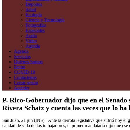
Deportes
Salud
Ecología
Ciencia y Tecnología
Fotografías
Especiales
Audio
Vídeo
Agenda
Agenda
Servicios
Quiénes Somos
Demo
COVID-19
Contáctenos
Cerrar sesión
Acceder
P. Rico-Gobernador dijo que en el Senado s
Rivera Schatz y cuenta las veces que lo ha
San Juan, 21 jun (INS).- Ante la derrota legislativa que sufrió hoy e
calidad de vida de los trabajadores, el primer mandatario dijo que ese