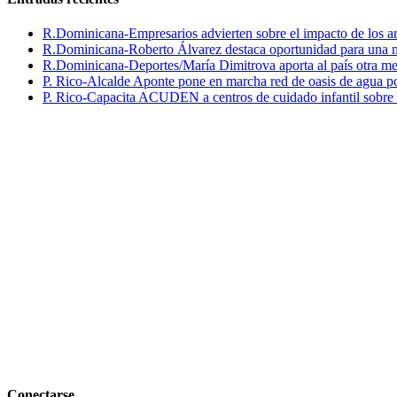
R.Dominicana-Empresarios advierten sobre el impacto de los ar
R.Dominicana-Roberto Álvarez destaca oportunidad para una n
R.Dominicana-Deportes/María Dimitrova aporta al país otra m
P. Rico-Alcalde Aponte pone en marcha red de oasis de agua p
P. Rico-Capacita ACUDEN a centros de cuidado infantil sobre inte
Conectarse