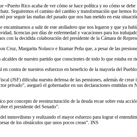
ue «Puerto Rico acaba de ver cómo se hace política y no cómo se debe 
chatz. Seguiremos el camino del cambio y transformación que hemos for
tó por seguir las mañas del pasado que nos han metido en esta situaci
e encaminarnos a salir de este atolladero que nos legaron y que ya ha
vidad, licencias por días de enfermedad y vacaciones para los trabajado
os con la decidida colaboración del presidente de la Cámara de Represe
Cruz, Margarita Nolasco e Itzamar Peña que, a pesar de las presiones,
 alcaldes de nuestro partido que conscientes de todo lo que estaba en r
 en contra de nuestros esfuerzos en beneficio de la mayoría del Pueblo
scal (JSF) dificulta nuestra defensa de las pensiones, además de crear
ctor privado”, aseguró el gobernador en sus declaraciones emitidas en 
ico por concepto de reestructuración de la deuda recae sobre esta acció
bre el presidente del Senado”.
del inmovilismo y realizando el mayor esfuerzo para lograr el entendimi
a pesar de los obstáculos que unos pocos crean”. INS