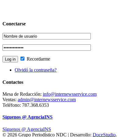
Conectarse
Recordarme
Olvidó la contraseña?
Contactos
Mesa de Redacción:
info@internewsservice.com
Ventas:
admin@internewsservice.com
Teléfono: 787.368.6353
Síguenos @ AgenciaINS
Síguenos @ AgenciaINS
© 2026 Grupo Periodístico NDC | Desarrollo:
DoceStudio
.