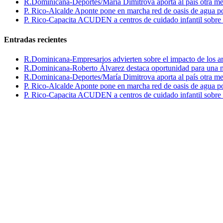
R.Dominicana-Deportes/María Dimitrova aporta al país otra m
P. Rico-Alcalde Aponte pone en marcha red de oasis de agua p
P. Rico-Capacita ACUDEN a centros de cuidado infantil sobre inte
Entradas recientes
R.Dominicana-Empresarios advierten sobre el impacto de los ar
R.Dominicana-Roberto Álvarez destaca oportunidad para una n
R.Dominicana-Deportes/María Dimitrova aporta al país otra m
P. Rico-Alcalde Aponte pone en marcha red de oasis de agua p
P. Rico-Capacita ACUDEN a centros de cuidado infantil sobre inte