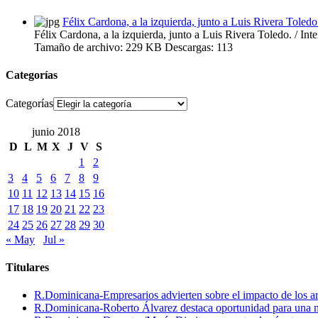
Félix Cardona, a la izquierda, junto a Luis Rivera Toledo
Félix Cardona, a la izquierda, junto a Luis Rivera Toledo. / In
Tamaño de archivo:
229 KB
Descargas:
113
Categorías
Categorías
junio 2018
D
L
M
X
J
V
S
1
2
3
4
5
6
7
8
9
10
11
12
13
14
15
16
17
18
19
20
21
22
23
24
25
26
27
28
29
30
« May
Jul »
Titulares
R.Dominicana-Empresarios advierten sobre el impacto de los ar
R.Dominicana-Roberto Álvarez destaca oportunidad para una n