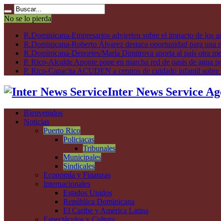
No se lo pierda
R.Dominicana-Empresarios advierten sobre el impacto de los ar
R.Dominicana-Roberto Álvarez destaca oportunidad para una n
R.Dominicana-Deportes/María Dimitrova aporta al país otra m
P. Rico-Alcalde Aponte pone en marcha red de oasis de agua p
P. Rico-Capacita ACUDEN a centros de cuidado infantil sobre inte
Inter News Service Ag
Bienvenidos
Noticias
Puerto Rico
Policiacas
Tribunales
Municipales
Sindicales
Economía y Finanzas
Internacionales
Estados Unidos
República Dominicana
El Caribe y América Latina
Espectáculos y Cultura