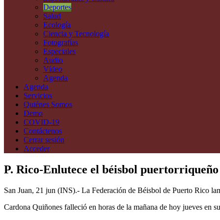
Deportes
Salud
Ecología
Ciencia y Tecnología
Fotografías
Especiales
Audio
Vídeo
Agenda
Agenda
Servicios
Quiénes Somos
Demo
COVID-19
Contáctenos
Cerrar sesión
Acceder
P. Rico-Enlutece el béisbol puertorriqueñ
San Juan, 21 jun (INS).- La Federación de Béisbol de Puerto Rico la
Cardona Quiñones falleció en horas de la mañana de hoy jueves en su 