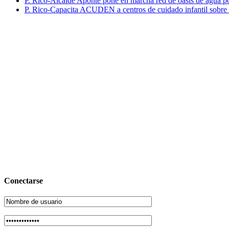
P. Rico-Alcalde Aponte pone en marcha red de oasis de agua p
P. Rico-Capacita ACUDEN a centros de cuidado infantil sobre inte
Conectarse