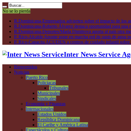
No se lo pierda
R.Dominicana-Empresarios advierten sobre el impacto de los ar
R.Dominicana-Roberto Álvarez destaca oportunidad para una n
R.Dominicana-Deportes/María Dimitrova aporta al país otra m
P. Rico-Alcalde Aponte pone en marcha red de oasis de agua p
P. Rico-Capacita ACUDEN a centros de cuidado infantil sobre inte
Inter News Service Ag
Bienvenidos
Noticias
Puerto Rico
Policiacas
Tribunales
Municipales
Sindicales
Economía y Finanzas
Internacionales
Estados Unidos
República Dominicana
El Caribe y América Latina
Espectáculos y Cultura