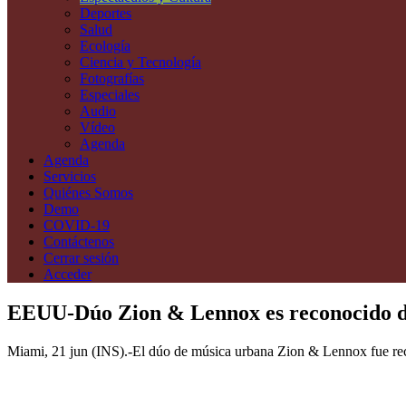
Deportes
Salud
Ecología
Ciencia y Tecnología
Fotografías
Especiales
Audio
Vídeo
Agenda
Agenda
Servicios
Quiénes Somos
Demo
COVID-19
Contáctenos
Cerrar sesión
Acceder
EEUU-Dúo Zion & Lennox es reconocido d
Miami, 21 jun (INS).-El dúo de música urbana Zion & Lennox fue recon