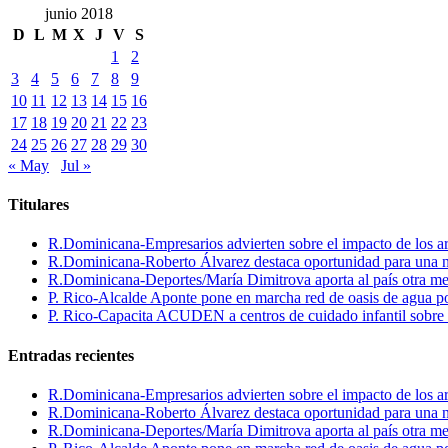
junio 2018
D
L
M
X
J
V
S
1
2
3
4
5
6
7
8
9
10
11
12
13
14
15
16
17
18
19
20
21
22
23
24
25
26
27
28
29
30
« May
Jul »
Titulares
R.Dominicana-Empresarios advierten sobre el impacto de los ar
R.Dominicana-Roberto Álvarez destaca oportunidad para una n
R.Dominicana-Deportes/María Dimitrova aporta al país otra m
P. Rico-Alcalde Aponte pone en marcha red de oasis de agua p
P. Rico-Capacita ACUDEN a centros de cuidado infantil sobre inte
Entradas recientes
R.Dominicana-Empresarios advierten sobre el impacto de los ar
R.Dominicana-Roberto Álvarez destaca oportunidad para una n
R.Dominicana-Deportes/María Dimitrova aporta al país otra m