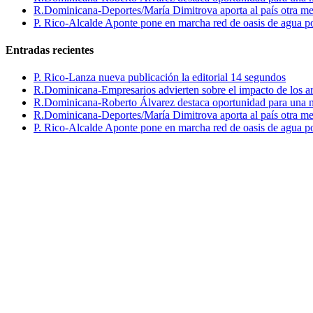
R.Dominicana-Deportes/María Dimitrova aporta al país otra m
P. Rico-Alcalde Aponte pone en marcha red de oasis de agua p
Entradas recientes
P. Rico-Lanza nueva publicación la editorial 14 segundos
R.Dominicana-Empresarios advierten sobre el impacto de los ar
R.Dominicana-Roberto Álvarez destaca oportunidad para una n
R.Dominicana-Deportes/María Dimitrova aporta al país otra m
P. Rico-Alcalde Aponte pone en marcha red de oasis de agua p