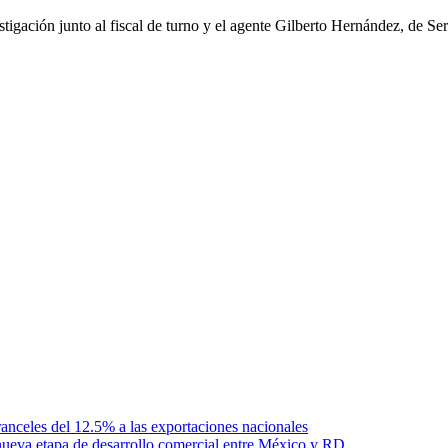
stigación junto al fiscal de turno y el agente Gilberto Hernández, de S
anceles del 12.5% a las exportaciones nacionales
ueva etapa de desarrollo comercial entre México y RD