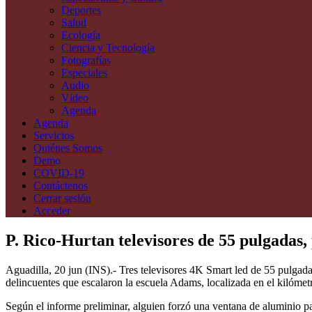
Deportes
Salud
Ecología
Ciencia y Tecnología
Fotografías
Especiales
Audio
Vídeo
Agenda
Agenda
Servicios
Quiénes Somos
Demo
COVID-19
Contáctenos
Cerrar sesión
Acceder
P. Rico-Hurtan televisores de 55 pulgadas, 
Aguadilla, 20 jun (INS).- Tres televisores 4K Smart led de 55 pulgada
delincuentes que escalaron la escuela Adams, localizada en el kilómetr
Según el informe preliminar, alguien forzó una ventana de aluminio para