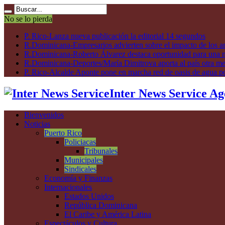
No se lo pierda
P. Rico-Lanza nueva publicación la editorial 14 segundos
R.Dominicana-Empresarios advierten sobre el impacto de los ar
R.Dominicana-Roberto Álvarez destaca oportunidad para una n
R.Dominicana-Deportes/María Dimitrova aporta al país otra m
P. Rico-Alcalde Aponte pone en marcha red de oasis de agua p
Inter News Service Ag
Bienvenidos
Noticias
Puerto Rico
Policiacas
Tribunales
Municipales
Sindicales
Economía y Finanzas
Internacionales
Estados Unidos
República Dominicana
El Caribe y América Latina
Espectáculos y Cultura