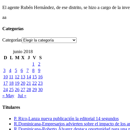
El agente Rubén Hernández, de ese distrito, se hizo a cargo de la inve
aa
Categorías
Categorías
junio 2018
D
L
M
X
J
V
S
1
2
3
4
5
6
7
8
9
10
11
12
13
14
15
16
17
18
19
20
21
22
23
24
25
26
27
28
29
30
« May
Jul »
Titulares
P. Rico-Lanza nueva publicación la editorial 14 segundos
R.Dominicana-Empresarios advierten sobre el impacto de los ar
R.Dominicana-Roberto Álvarez destaca oportunidad para una n