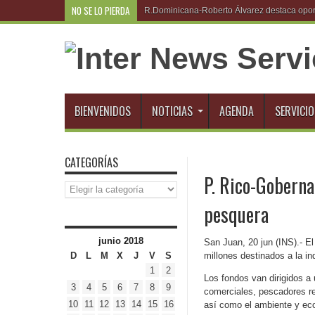
NO SE LO PIERDA
R.Dominicana-Roberto Álvarez destaca oport
BIENVENIDOS
NOTICIAS
AGENDA
SERVICIO
CATEGORÍAS
P. Rico-Goberna
Categorías
pesquera
junio 2018
San Juan, 20 jun (INS).- E
D
L
M
X
J
V
S
millones destinados a la in
1
2
Los fondos van dirigidos a
3
4
5
6
7
8
9
comerciales, pescadores rec
10
11
12
13
14
15
16
así como el ambiente y ec