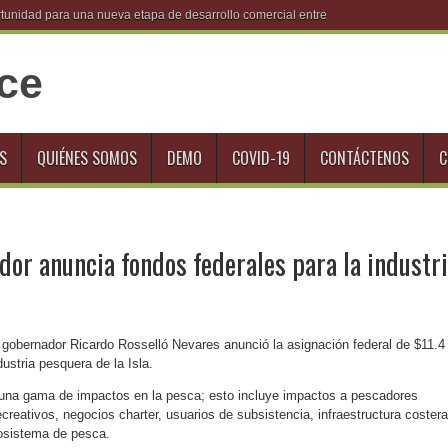
unidad para una nueva etapa de desarrollo comercial entre México y RD
S
QUIÉNES SOMOS
DEMO
COVID-19
CONTÁCTENOS
C
dor anuncia fondos federales para la industr
l gobernador Ricardo Rosselló Nevares anunció la asignación federal de $11.4
dustria pesquera de la Isla.
 una gama de impactos en la pesca; esto incluye impactos a pescadores
reativos, negocios charter, usuarios de subsistencia, infraestructura costera
osistema de pesca.