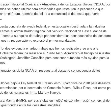
stración Nacional Oceánica y Atmosférica de los Estados Unidos (NOAA, por
ondos se deben utilizar para actividades que restauren la pesquería o que
ar en el futuro, además de asistir a comunidades de pesca que fueron
o.
esta concreta de ayuda federal, en esta ocasión destinada a la industria
ecemos al administrador regional del Servicio Nacional de Pesca Marina de
 como a su equipo de trabajo por considerar las consecuencias del desastre
 nuestra recuperación», expresó el primer mandatario.
fondos evidencia el arduo trabajo que hemos realizado y se une a la
 Gobierno federal ha realizado a Puerto Rico. Agradezco el trabajo de nuestra
Washington, Jenniffer González para continuar sumando más ayudas para la
ares.
signaciones de la NOAA en respuesta al desastre consecuencia de los
llones bajo la Ley federal de Presupuesto Bipartidista de 2018 para desastre
eterminados por el secretario de Comercio federal, Wilbur Ross, así como pa
do de los huracanes Irma, María y Harvey.
sca Marina (NMFS, por sus siglas en inglés) utilizó información comercial de
ignar fondos entre los desastres elegibles.