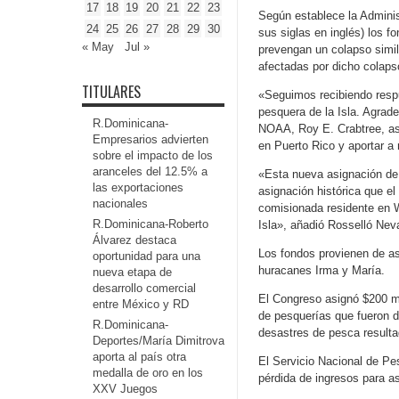
17
18
19
20
21
22
23
Según establece la Admini
24
25
26
27
28
29
30
sus siglas en inglés) los f
« May
Jul »
prevengan un colapso simil
afectadas por dicho colaps
TITULARES
«Seguimos recibiendo respu
pesquera de la Isla. Agrad
R.Dominicana-
NOAA, Roy E. Crabtree, así
Empresarios advierten
en Puerto Rico y aportar a
sobre el impacto de los
aranceles del 12.5% a
«Esta nueva asignación de 
las exportaciones
asignación histórica que el
nacionales
comisionada residente en 
R.Dominicana-Roberto
Isla», añadió Rosselló Nev
Álvarez destaca
Los fondos provienen de a
oportunidad para una
huracanes Irma y María.
nueva etapa de
desarrollo comercial
El Congreso asignó $200 mi
entre México y RD
de pesquerías que fueron d
R.Dominicana-
desastres de pesca resulta
Deportes/María Dimitrova
aporta al país otra
El Servicio Nacional de Pe
medalla de oro en los
pérdida de ingresos para as
XXV Juegos