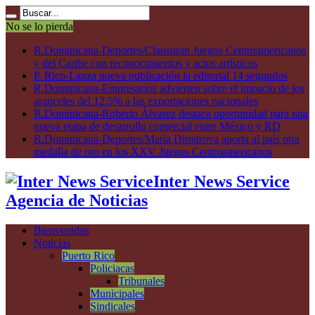
No se lo pierda
R.Dominicana-Deportes/Clausuran Juegos Centroamericanos
y del Caribe con reconocimientos y actos artísticos
P. Rico-Lanza nueva publicación la editorial 14 segundos
R.Dominicana-Empresarios advierten sobre el impacto de los
aranceles del 12.5% a las exportaciones nacionales
R.Dominicana-Roberto Álvarez destaca oportunidad para una
nueva etapa de desarrollo comercial entre México y RD
R.Dominicana-Deportes/María Dimitrova aporta al país otra
medalla de oro en los XXV Juegos Centroamericanos
Inter News Service
Agencia de Noticias
Bienvenidos
Noticias
Puerto Rico
Policiacas
Tribunales
Municipales
Sindicales