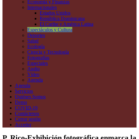
Economía y Finanzas
Internacionales
Estados Unidos
República Dominicana
El Caribe y América Latina
Espectáculos y Cultura
Deportes
Salud
Ecología
Ciencia y Tecnología
Fotografías
Especiales
Audio
Vídeo
Agenda
Agenda
Servicios
Quiénes Somos
Demo
COVID-19
Contáctenos
Cerrar sesión
Acceder
P. Rico-Exhibición fotográfica enmarca la