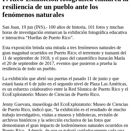
resiliencia de un pueblo ante los
fenómenos naturales
San Juan, 19 jun (INS).- 100 años de historia, 101 fotos y muchas
horas de investigación enmarcan la exhibición fotográfica educativa
e interactiva “Huellas de Puerto Rico”.
Esta exposición brinda una mirada a tres fenómenos naturales de
gran magnitud ocurridos en Puerto Rico; el terremoto y tsunami del
11 de septiembre de 1918, y el paso del catastrófico huracán María
el 20 de septiembre de 2017, eventos que pusieron a prueba la
resiliencia de todo un pueblo.
La exhibición que abrió sus puertas el pasado 11 de junio y que
estará hasta el 6 de julio en el segundo nivel de Plaza Las Américas,
es un esfuerzo colaborativo entre la Red Sísmica de Puerto Rico y el
EcoExploratorio: Museo de Ciencias de Puerto Rico.
Jenny Guevara, museóloga del EcoExploratorio: Museo de Ciencias
de Puerto Rico, indicó que, “la exhibición es el resultado de mucho
trabajo investigativo, visitas a museos y bibliotecas, revisión de
archivos históricos y la selección exclusiva de las fotos que
demostraran el gran impacto de losfenómenos naturales ocurridos en
Puerto Rico. Además, de que se trabajó cuidadosamente cada una