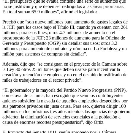
“El presupuesto que se evalúa contiene una serie de aumentos que
no se justifican y que deben ser redirigidos a las áreas prioritarias.
En total suman 65.9 millones”, afirmó el legislador.
Precisó que “son nueve millones para aumento de gastos legales de
la JCF, para los casos bajo el Título III, cuando ya cuentan con 261
millones para esos fines; otros 4.7 millones de aumento en el
presupuesto de la JCF; 23 millones de aumento para la Oficina de
Gerencia y Presupuesto (OGP) sin detallar sus usos; otros 3.2
millones para aumento de contratos y nómina en La Fortaleza y un
millón para sistemas de compras sin detallar”.
Además, dijo que “se consignan en el proyecto de la Cámara sobre
la Ley 80 otros 25 millones que deben usarse para incentivar la
creación y retención de empleos y no en el despido injustificado de
miles de trabajadores en el sector privado”.
“El gobernador y la mayoría del Partido Nuevo Progresista (PNP),
con el aval de la Junta, han escogido que sean los contribuyentes
quienes subsidien la mesada de aquellos empleados despedidos por
sus patronos privados sin justa causa. Para eso, quieren dirigir 100
millones en los próximos tres años mientras las agencias de gobierno
advierten la eliminación de servicios esenciales a la población a
causa de enormes recortes presupuestarios”, dijo Ortiz.
El Proyecto del Senado 1011, según aprobado por la Cámara,