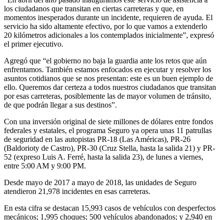
los ciudadanos que transitan en ciertas carreteras y que, en
momentos inesperados durante un incidente, requieren de ayuda. El
servicio ha sido altamente efectivo, por lo que vamos a extenderlo
20 kilómetros adicionales a los contemplados inicialmente”, expresó
el primer ejecutivo.
Agregó que “el gobierno no baja la guardia ante los retos que aún
enfrentamos. También estamos enfocados en ejecutar y resolver los
asuntos cotidianos que se nos presentan: este es un buen ejemplo de
ello. Queremos dar certeza a todos nuestros ciudadanos que transitan
por esas carreteras, posiblemente las de mayor volumen de tránsito,
de que podrán llegar a sus destinos”.
Con una inversión original de siete millones de dólares entre fondos
federales y estatales, el programa Seguro ya opera unas 11 patrullas
de seguridad en las autopistas PR-18 (Las Américas), PR-26
(Baldorioty de Castro), PR-30 (Cruz Stella, hasta la salida 21) y PR-
52 (expreso Luis A. Ferré, hasta la salida 23), de lunes a viernes,
entre 5:00 AM y 9:00 PM.
Desde mayo de 2017 a mayo de 2018, las unidades de Seguro
atendieron 21,978 incidentes en esas carreteras.
En esta cifra se destacan 15,993 casos de vehículos con desperfectos
mecánicos; 1,995 choques; 500 vehículos abandonados; y 2,940 en