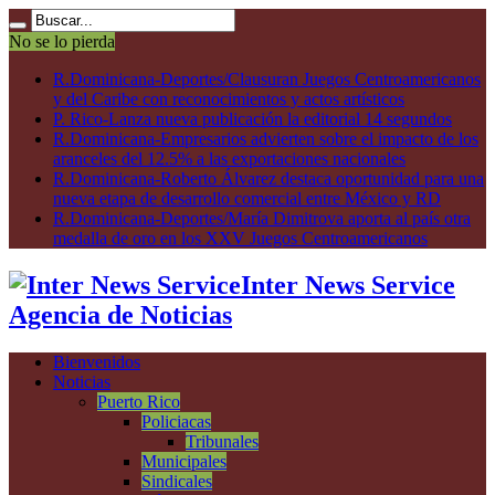
No se lo pierda
R.Dominicana-Deportes/Clausuran Juegos Centroamericanos
y del Caribe con reconocimientos y actos artísticos
P. Rico-Lanza nueva publicación la editorial 14 segundos
R.Dominicana-Empresarios advierten sobre el impacto de los
aranceles del 12.5% a las exportaciones nacionales
R.Dominicana-Roberto Álvarez destaca oportunidad para una
nueva etapa de desarrollo comercial entre México y RD
R.Dominicana-Deportes/María Dimitrova aporta al país otra
medalla de oro en los XXV Juegos Centroamericanos
Inter News Service
Agencia de Noticias
Bienvenidos
Noticias
Puerto Rico
Policiacas
Tribunales
Municipales
Sindicales