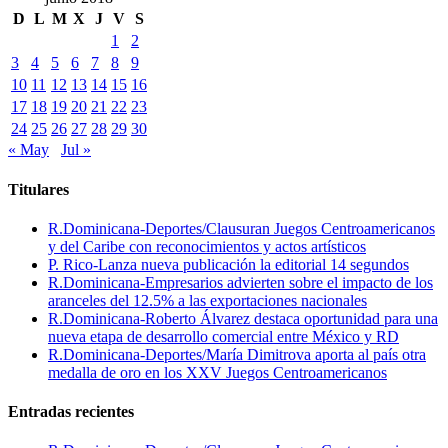
D
L
M
X
J
V
S
1
2
3
4
5
6
7
8
9
10
11
12
13
14
15
16
17
18
19
20
21
22
23
24
25
26
27
28
29
30
« May
Jul »
Titulares
R.Dominicana-Deportes/Clausuran Juegos Centroamericanos
y del Caribe con reconocimientos y actos artísticos
P. Rico-Lanza nueva publicación la editorial 14 segundos
R.Dominicana-Empresarios advierten sobre el impacto de los
aranceles del 12.5% a las exportaciones nacionales
R.Dominicana-Roberto Álvarez destaca oportunidad para una
nueva etapa de desarrollo comercial entre México y RD
R.Dominicana-Deportes/María Dimitrova aporta al país otra
medalla de oro en los XXV Juegos Centroamericanos
Entradas recientes