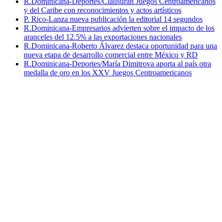
R.Dominicana-Deportes/Clausuran Juegos Centroamericanos
y del Caribe con reconocimientos y actos artísticos
P. Rico-Lanza nueva publicación la editorial 14 segundos
R.Dominicana-Empresarios advierten sobre el impacto de los
aranceles del 12.5% a las exportaciones nacionales
R.Dominicana-Roberto Álvarez destaca oportunidad para una
nueva etapa de desarrollo comercial entre México y RD
R.Dominicana-Deportes/María Dimitrova aporta al país otra
medalla de oro en los XXV Juegos Centroamericanos