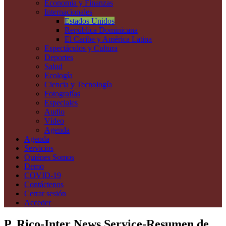
Economía y Finanzas
Internacionales
Estados Unidos
República Dominicana
El Caribe y América Latina
Espectáculos y Cultura
Deportes
Salud
Ecología
Ciencia y Tecnología
Fotografías
Especiales
Audio
Vídeo
Agenda
Agenda
Servicios
Quiénes Somos
Demo
COVID-19
Contáctenos
Cerrar sesión
Acceder
P. Rico-Inter News Service-Resumen de