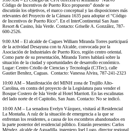
Código de Incentivos de Puerto Rico propuesto” donde se
discutirán los objetivos, el marco conceptual y las disposiciones más
relevantes del Proyecto de la Cámara 1635 para adoptar el “Código
de Incentivos de Puerto Rico”. En el InterContinental San Juan
Resort & Casino, Isla Verde. Contacto: Griselle A. González, 787-
600-2526.
9:00 AM – El alcalde de Cagues William Miranda Torres participará
de la actividad Desayuna con tu Alcalde, convocada por la
Asociación de Industriales de Puerto Rico, región centro oriental.
Como parte de su presentación, Miranda Torres hablará sobre la
situación de la ciudad y oportunidades de desarrollo económico.
Lugar: Centro Criollo de Ciencias y Tecnología (C3Tec), calle
Gautier Benítez, Caguas.
Contacto: Vanessa Alvira, 787-241-2323
10:00 AM – Manifestación del MINH zona de Trujillo Alto-
Carolina, en contra del proyecto de la Legislatura para vender el
Bosque Costero de Isla Verde al Hotel Marriott. En las escalinatas
del lado norte de el Capitolio, San Juan. Contacto: No se indicó.
10:00 AM – La senadora Evelyn Vázquez, visitará al Residencial
La Montaña. A raíz de la situación de emergencia a la que se
enfrentan los residentes, a causa de los escombros abandonados en
la parte posterior del residencial público. Estarán presentes: Carlos
Méndez, alcalde de Aguadilla, ingeniero Joel Lugo, director regional