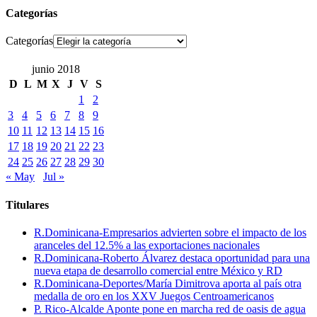
Categorías
Categorías
junio 2018
D
L
M
X
J
V
S
1
2
3
4
5
6
7
8
9
10
11
12
13
14
15
16
17
18
19
20
21
22
23
24
25
26
27
28
29
30
« May
Jul »
Titulares
R.Dominicana-Empresarios advierten sobre el impacto de los
aranceles del 12.5% a las exportaciones nacionales
R.Dominicana-Roberto Álvarez destaca oportunidad para una
nueva etapa de desarrollo comercial entre México y RD
R.Dominicana-Deportes/María Dimitrova aporta al país otra
medalla de oro en los XXV Juegos Centroamericanos
P. Rico-Alcalde Aponte pone en marcha red de oasis de agua