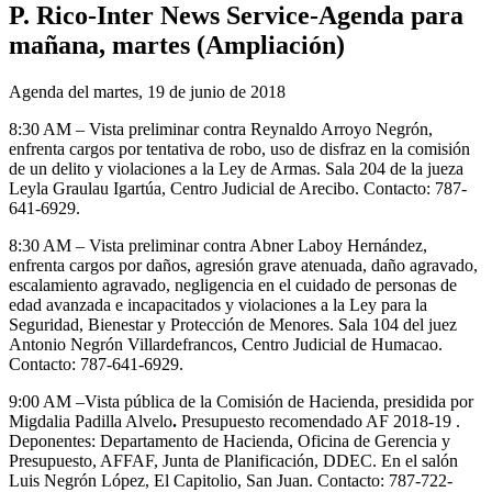
P. Rico-Inter News Service-Agenda para
mañana, martes (Ampliación)
Agenda del martes, 19 de junio de 2018
8:30 AM – Vista preliminar contra Reynaldo Arroyo Negrón,
enfrenta cargos por tentativa de robo, uso de disfraz en la comisión
de un delito y violaciones a la Ley de Armas. Sala 204 de la jueza
Leyla Graulau Igartúa, Centro Judicial de Arecibo. Contacto: 787-
641-6929.
8:30 AM – Vista preliminar contra Abner Laboy Hernández,
enfrenta cargos por daños, agresión grave atenuada, daño agravado,
escalamiento agravado, negligencia en el cuidado de personas de
edad avanzada e incapacitados y violaciones a la Ley para la
Seguridad, Bienestar y Protección de Menores. Sala 104 del juez
Antonio Negrón Villardefrancos, Centro Judicial de Humacao.
Contacto: 787-641-6929.
9:00 AM –Vista pública de la Comisión de Hacienda, presidida por
Migdalia Padilla Alvelo
.
Presupuesto recomendado AF 2018-19 .
Deponentes:
Departamento de Hacienda, Oficina de Gerencia y
Presupuesto, AFFAF, Junta de Planificación, DDEC. En el salón
Luis Negrón López, El Capitolio, San Juan. Contacto: 787-722-