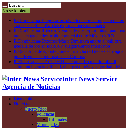
No se lo pierda
R.Dominicana-Empresarios advierten sobre el impacto de los
aranceles del 12.5% a las exportaciones nacionales
R.Dominicana-Roberto Álvarez destaca oportunidad para una
nueva etapa de desarrollo comercial entre México y RD
R.Dominicana-Deportes/María Dimitrova aporta al país otra
medalla de oro en los XXV Juegos Centroamericanos
P. Rico-Alcalde Aponte pone en marcha red de oasis de agua
potable en las comunidades de Carolina
P. Rico-Capacita ACUDEN a centros de cuidado infantil
sobre inteligencia artificial, ciberpsicología y seguridad digital
Inter News Service
Agencia de Noticias
Bienvenidos
Noticias
Puerto Rico
Policiacas
Tribunales
Municipales