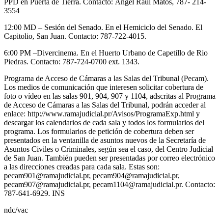
PPD en Puerta de Tierra.
Contacto:
Ángel Raúl Matos, 787- 214-
3554
12:00 MD – Sesión del Senado. En el Hemiciclo del Senado. El
Capitolio, San Juan. Contacto: 787-722-4015.
6:00 PM –Divercinema. En el Huerto Urbano de Capetillo de Rio
Piedras. Contacto: 787-724-0700 ext. 1343.
Programa de Acceso de Cámaras a las Salas del Tribunal (Pecam).
Los medios de comunicación que interesen solicitar cobertura de
foto o vídeo en las salas 901, 904, 907 y 1104, adscritas al Programa
de Acceso de Cámaras a las Salas del Tribunal, podrán acceder al
enlace: http://www.ramajudicial.pr/Avisos/ProgramaExp.html y
descargar los calendarios de cada sala y todos los formularios del
programa. Los formularios de petición de cobertura deben ser
presentados en la ventanilla de asuntos nuevos de la Secretaría de
Asuntos Civiles o Criminales, según sea el caso, del Centro Judicial
de San Juan. También pueden ser presentadas por correo electrónico
a las direcciones creadas para cada sala. Estas son:
pecam901@ramajudicial.pr, pecam904@ramajudicial.pr,
pecam907@ramajudicial.pr, pecam1104@ramajudicial.pr. Contacto:
787-641-6929. INS
ndc/vac