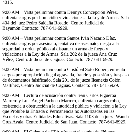
4015.
9:00 AM – Vista preliminar contra Dennys Concepción Pérez,
enfrenta cargos por homicidio y violaciones a la Ley de Armas. Sala
404 del juez Pedro Saldaña Rosado, Centro Judicial de
Bayamón.Contacto: 787-641-6929.
9:00 AM – Vista preliminar contra Santos Iván Nazario Díaz,
enfrenta cargos por asesinato, tentativa de asesinato, riesgo a la
seguridad u orden público al disparar un arma de fuego y
violaciones a la Ley de Armas. Sala 202 de la jueza Ana Cruz
Vélez, Centro Judicial de Caguas. Contacto: 787-641-6929.
9:00 AM – Vista preliminar contra Cristóbal Soto Robert, enfrenta
cargos por apropiación ilegal agravada, fraude y posesión y traspaso
de documentos falsificado. Sala 201 de la jueza Ileanexis Colón
Martínez, Centro Judicial de Caguas. Contacto: 787-641-6929.
9:00 AM – Lectura de acusación contra Jean Carlos Figueroa
Marrero y Luis Ángel Pacheco Marrero, enfrentan cargos robo,
resistencia u obstrucción a la autoridad pública y violación a la Ley
que Prohíbe la Entrada o Permanencia no Autorizadas en las
Escuelas y otras Entidades Educativas. Sala 1103 de la jueza Wanda
Cruz Ayala, Centro Judicial de San Juan. Contacto: 787-641-6929.
9:00 AM – El Colegio de CPA ofrecerá el seminario “Nuevo