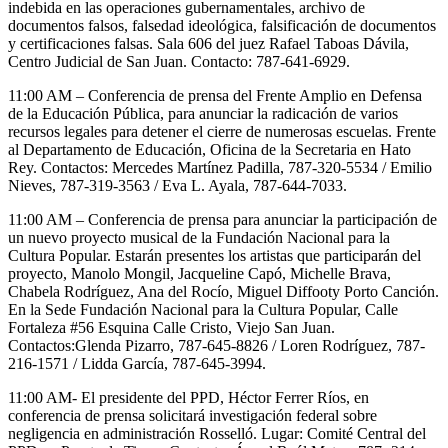
indebida en las operaciones gubernamentales, archivo de
documentos falsos, falsedad ideológica, falsificación de documentos
y certificaciones falsas. Sala 606 del juez Rafael Taboas Dávila,
Centro Judicial de San Juan. Contacto: 787-641-6929.
11:00 AM – Conferencia de prensa del Frente Amplio en Defensa
de la Educación Pública, para anunciar la radicación de varios
recursos legales para detener el cierre de numerosas escuelas. Frente
al Departamento de Educación, Oficina de la Secretaria en Hato
Rey. Contactos: Mercedes Martínez Padilla, 787-320-5534 / Emilio
Nieves, 787-319-3563 / Eva L. Ayala, 787-644-7033.
11:00 AM – Conferencia de prensa para anunciar la participación de
un nuevo proyecto musical de la Fundación Nacional para la
Cultura Popular. Estarán presentes los artistas que participarán del
proyecto, Manolo Mongil, Jacqueline Capó, Michelle Brava,
Chabela Rodríguez, Ana del Rocío, Miguel Diffooty Porto Canción.
En la Sede Fundación Nacional para la Cultura Popular, Calle
Fortaleza #56 Esquina Calle Cristo, Viejo San Juan.
Contactos:Glenda Pizarro, 787-645-8826 / Loren Rodríguez, 787-
216-1571 / Lidda García, 787-645-3994.
11:00 AM- El presidente del PPD, Héctor Ferrer Ríos, en
conferencia de prensa solicitará investigación federal sobre
negligencia en administración Rosselló.
Lugar: Comité Central del