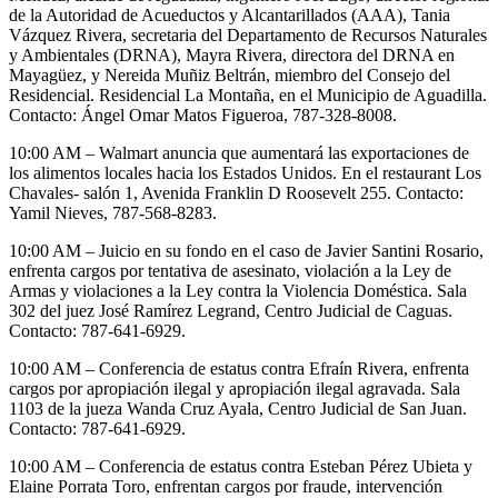
de la Autoridad de Acueductos y Alcantarillados (AAA), Tania
Vázquez Rivera, secretaria del Departamento de Recursos Naturales
y Ambientales (DRNA), Mayra Rivera, directora del DRNA en
Mayagüez, y Nereida Muñiz Beltrán, miembro del Consejo del
Residencial. Residencial La Montaña, en el Municipio de Aguadilla.
Contacto: Ángel Omar Matos Figueroa, 787-328-8008.
10:00 AM – Walmart anuncia que aumentará las exportaciones de
los alimentos locales hacia los Estados Unidos. En el restaurant Los
Chavales- salón 1, Avenida Franklin D Roosevelt 255. Contacto:
Yamil Nieves, 787-568-8283.
10:00 AM – Juicio en su fondo en el caso de Javier Santini Rosario,
enfrenta cargos por tentativa de asesinato, violación a la Ley de
Armas y violaciones a la Ley contra la Violencia Doméstica. Sala
302 del juez José Ramírez Legrand, Centro Judicial de Caguas.
Contacto: 787-641-6929.
10:00 AM – Conferencia de estatus contra Efraín Rivera, enfrenta
cargos por apropiación ilegal y apropiación ilegal agravada. Sala
1103 de la jueza Wanda Cruz Ayala, Centro Judicial de San Juan.
Contacto: 787-641-6929.
10:00 AM – Conferencia de estatus contra Esteban Pérez Ubieta y
Elaine Porrata Toro, enfrentan cargos por fraude, intervención