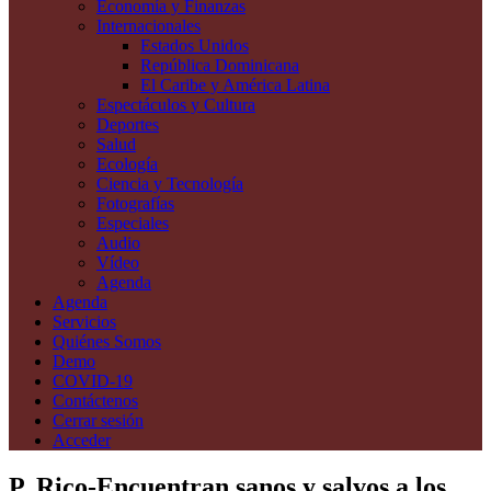
Economía y Finanzas
Internacionales
Estados Unidos
República Dominicana
El Caribe y América Latina
Espectáculos y Cultura
Deportes
Salud
Ecología
Ciencia y Tecnología
Fotografías
Especiales
Audio
Vídeo
Agenda
Agenda
Servicios
Quiénes Somos
Demo
COVID-19
Contáctenos
Cerrar sesión
Acceder
P. Rico-Encuentran sanos y salvos a los