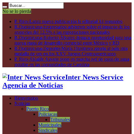
No se lo pierda
P. Rico-Lanza nueva publicación la editorial 14 segundos
R.Dominicana-Empresarios advierten sobre el impacto de los
aranceles del 12.5% a las exportaciones nacionales
R.Dominicana-Roberto Álvarez destaca oportunidad para una
nueva etapa de desarrollo comercial entre México y RD
R.Dominicana-Deportes/María Dimitrova aporta al país otra
medalla de oro en los XXV Juegos Centroamericanos
P. Rico-Alcalde Aponte pone en marcha red de oasis de agua
potable en las comunidades de Carolina
Inter News Service
Agencia de Noticias
Bienvenidos
Noticias
Puerto Rico
Policiacas
Tribunales
Municipales
Sindicales