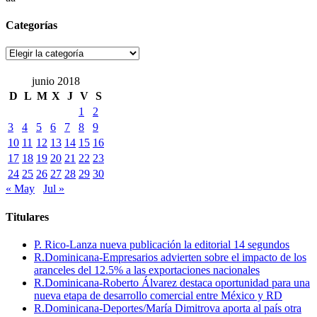
Categorías
Categorías
junio 2018
D
L
M
X
J
V
S
1
2
3
4
5
6
7
8
9
10
11
12
13
14
15
16
17
18
19
20
21
22
23
24
25
26
27
28
29
30
« May
Jul »
Titulares
P. Rico-Lanza nueva publicación la editorial 14 segundos
R.Dominicana-Empresarios advierten sobre el impacto de los
aranceles del 12.5% a las exportaciones nacionales
R.Dominicana-Roberto Álvarez destaca oportunidad para una
nueva etapa de desarrollo comercial entre México y RD
R.Dominicana-Deportes/María Dimitrova aporta al país otra