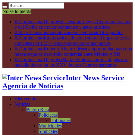
No se lo pierda
R.Dominicana-Deportes/Clausuran Juegos Centroamericanos
y del Caribe con reconocimientos y actos artísticos
P. Rico-Lanza nueva publicación la editorial 14 segundos
R.Dominicana-Empresarios advierten sobre el impacto de los
aranceles del 12.5% a las exportaciones nacionales
R.Dominicana-Roberto Álvarez destaca oportunidad para una
nueva etapa de desarrollo comercial entre México y RD
R.Dominicana-Deportes/María Dimitrova aporta al país otra
medalla de oro en los XXV Juegos Centroamericanos
Inter News Service
Agencia de Noticias
Bienvenidos
Noticias
Puerto Rico
Policiacas
Tribunales
Municipales
Sindicales