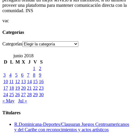
proveer una plataforma para mantener comunicación directa con la
comunidad. INS
vac
Categorías
Categorías
junio 2018
D
L
M
X
J
V
S
1
2
3
4
5
6
7
8
9
10
11
12
13
14
15
16
17
18
19
20
21
22
23
24
25
26
27
28
29
30
« May
Jul »
Titulares
R.Dominicana-Deportes/Clausuran Juegos Centroamericanos
y del Caribe con reconocimientos y actos artísticos