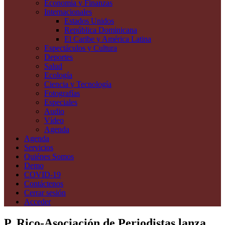
Economía y Finanzas
Internacionales
Estados Unidos
República Dominicana
El Caribe y América Latina
Espectáculos y Cultura
Deportes
Salud
Ecología
Ciencia y Tecnología
Fotografías
Especiales
Audio
Vídeo
Agenda
Agenda
Servicios
Quiénes Somos
Demo
COVID-19
Contáctenos
Cerrar sesión
Acceder
P. Rico-Asociación de Periodistas lanza