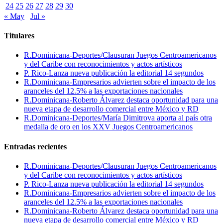
24
25
26
27
28
29
30
« May
Jul »
Titulares
R.Dominicana-Deportes/Clausuran Juegos Centroamericanos
y del Caribe con reconocimientos y actos artísticos
P. Rico-Lanza nueva publicación la editorial 14 segundos
R.Dominicana-Empresarios advierten sobre el impacto de los
aranceles del 12.5% a las exportaciones nacionales
R.Dominicana-Roberto Álvarez destaca oportunidad para una
nueva etapa de desarrollo comercial entre México y RD
R.Dominicana-Deportes/María Dimitrova aporta al país otra
medalla de oro en los XXV Juegos Centroamericanos
Entradas recientes
R.Dominicana-Deportes/Clausuran Juegos Centroamericanos
y del Caribe con reconocimientos y actos artísticos
P. Rico-Lanza nueva publicación la editorial 14 segundos
R.Dominicana-Empresarios advierten sobre el impacto de los
aranceles del 12.5% a las exportaciones nacionales
R.Dominicana-Roberto Álvarez destaca oportunidad para una
nueva etapa de desarrollo comercial entre México y RD