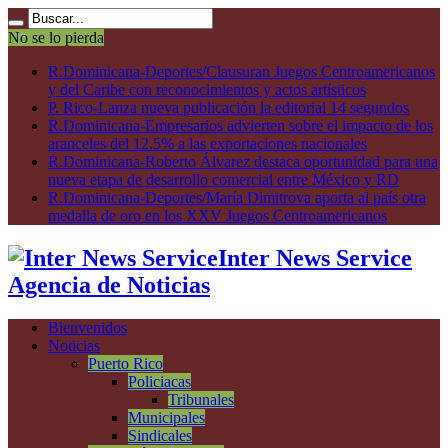
No se lo pierda
R.Dominicana-Deportes/Clausuran Juegos Centroamericanos
y del Caribe con reconocimientos y actos artísticos
P. Rico-Lanza nueva publicación la editorial 14 segundos
R.Dominicana-Empresarios advierten sobre el impacto de los
aranceles del 12.5% a las exportaciones nacionales
R.Dominicana-Roberto Álvarez destaca oportunidad para una
nueva etapa de desarrollo comercial entre México y RD
R.Dominicana-Deportes/María Dimitrova aporta al país otra
medalla de oro en los XXV Juegos Centroamericanos
Inter News Service
Agencia de Noticias
Bienvenidos
Noticias
Puerto Rico
Policiacas
Tribunales
Municipales
Sindicales