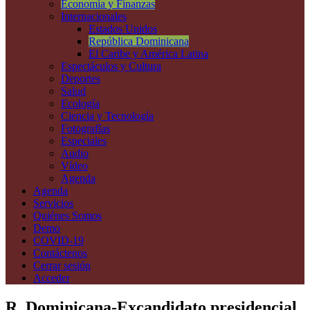
Economía y Finanzas
Internacionales
Estados Unidos
República Dominicana
El Caribe y América Latina
Espectáculos y Cultura
Deportes
Salud
Ecología
Ciencia y Tecnología
Fotografías
Especiales
Audio
Vídeo
Agenda
Agenda
Servicios
Quiénes Somos
Demo
COVID-19
Contáctenos
Cerrar sesión
Acceder
R. Dominicana-Excandidato presidencial