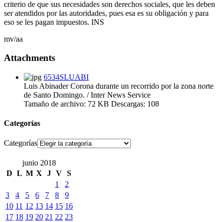
criterio de que sus necesidades son derechos sociales, que les deben
ser atendidos por las autoridades, pues esa es su obligación y para
eso se les pagan impuestos. INS
mv/aa
Attachments
6534SLUABI
Luis Abinader Corona durante un recorrido por la zona norte
de Santo Domingo. / Inter News Service
Tamaño de archivo:
72 KB
Descargas:
108
Categorías
Categorías
junio 2018
D
L
M
X
J
V
S
1
2
3
4
5
6
7
8
9
10
11
12
13
14
15
16
17
18
19
20
21
22
23