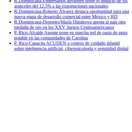
R.Dominicana-Empresarios advierten sobre el impacto de los
aranceles del 12.5% a las exportaciones nacionales
R.Dominicana-Roberto Álvarez destaca oportunidad para una
nueva etapa de desarrollo comercial entre México y RD
R.Dominicana-Deportes/María Dimitrova aporta al país otra
medalla de oro en los XXV Juegos Centroamericanos
P. Rico-Alcalde Aponte pone en marcha red de oasis de agua
potable en las comunidades de Carolina
P. Rico-Capacita ACUDEN a centros de cuidado infantil
sobre inteligencia artificial, ciberpsicología y seguridad digital