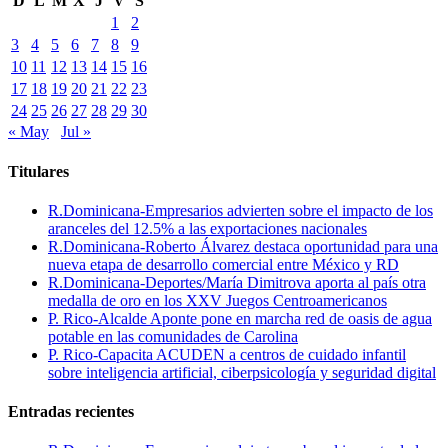
D
L
M
X
J
V
S
1
2
3
4
5
6
7
8
9
10
11
12
13
14
15
16
17
18
19
20
21
22
23
24
25
26
27
28
29
30
« May
Jul »
Titulares
R.Dominicana-Empresarios advierten sobre el impacto de los
aranceles del 12.5% a las exportaciones nacionales
R.Dominicana-Roberto Álvarez destaca oportunidad para una
nueva etapa de desarrollo comercial entre México y RD
R.Dominicana-Deportes/María Dimitrova aporta al país otra
medalla de oro en los XXV Juegos Centroamericanos
P. Rico-Alcalde Aponte pone en marcha red de oasis de agua
potable en las comunidades de Carolina
P. Rico-Capacita ACUDEN a centros de cuidado infantil
sobre inteligencia artificial, ciberpsicología y seguridad digital
Entradas recientes