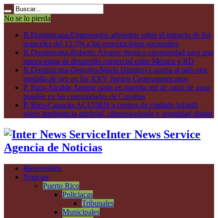
No se lo pierda
R.Dominicana-Empresarios advierten sobre el impacto de los
aranceles del 12.5% a las exportaciones nacionales
R.Dominicana-Roberto Álvarez destaca oportunidad para una
nueva etapa de desarrollo comercial entre México y RD
R.Dominicana-Deportes/María Dimitrova aporta al país otra
medalla de oro en los XXV Juegos Centroamericanos
P. Rico-Alcalde Aponte pone en marcha red de oasis de agua
potable en las comunidades de Carolina
P. Rico-Capacita ACUDEN a centros de cuidado infantil
sobre inteligencia artificial, ciberpsicología y seguridad digital
Inter News Service
Agencia de Noticias
Bienvenidos
Noticias
Puerto Rico
Policiacas
Tribunales
Municipales