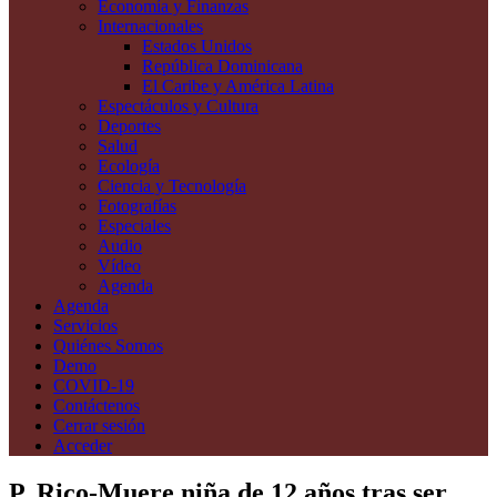
Economía y Finanzas
Internacionales
Estados Unidos
República Dominicana
El Caribe y América Latina
Espectáculos y Cultura
Deportes
Salud
Ecología
Ciencia y Tecnología
Fotografías
Especiales
Audio
Vídeo
Agenda
Agenda
Servicios
Quiénes Somos
Demo
COVID-19
Contáctenos
Cerrar sesión
Acceder
P. Rico-Muere niña de 12 años tras ser