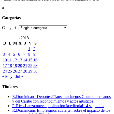
aa
Categorías
Categorías
junio 2018
D
L
M
X
J
V
S
1
2
3
4
5
6
7
8
9
10
11
12
13
14
15
16
17
18
19
20
21
22
23
24
25
26
27
28
29
30
« May
Jul »
Titulares
R.Dominicana-Deportes/Clausuran Juegos Centroamericanos
y del Caribe con reconocimientos y actos artísticos
P. Rico-Lanza nueva publicación la editorial 14 segundos
R.Dominicana-Empresarios advierten sobre el impacto de los