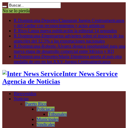
No se lo pierda
R.Dominicana-Deportes/Clausuran Juegos Centroamericanos
y del Caribe con reconocimientos y actos artísticos
P. Rico-Lanza nueva publicación la editorial 14 segundos
R.Dominicana-Empresarios advierten sobre el impacto de los
aranceles del 12.5% a las exportaciones nacionales
R.Dominicana-Roberto Álvarez destaca oportunidad para una
nueva etapa de desarrollo comercial entre México y RD
R.Dominicana-Deportes/María Dimitrova aporta al país otra
medalla de oro en los XXV Juegos Centroamericanos
Inter News Service
Agencia de Noticias
Bienvenidos
Noticias
Puerto Rico
Policiacas
Tribunales
Municipales
Sindicales