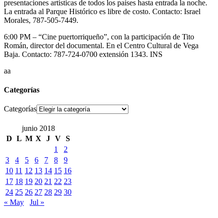
presentaciones artísticas de todos los países hasta entrada la noche.
La entrada al Parque Histórico es libre de costo. Contacto: Israel
Morales, 787-505-7449.
6:00 PM – “Cine puertorriqueño”, con la participación de Tito
Román, director del documental. En el Centro Cultural de Vega
Baja. Contacto: 787-724-0700 extensión 1343. INS
aa
Categorías
Categorías
junio 2018
D
L
M
X
J
V
S
1
2
3
4
5
6
7
8
9
10
11
12
13
14
15
16
17
18
19
20
21
22
23
24
25
26
27
28
29
30
« May
Jul »