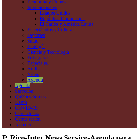
Economía y Finanzas
Internacionales
Estados Unidos
República Dominicana
El Caribe y América Latina
Espectáculos y Cultura
Deportes
Salud
Ecología
Ciencia y Tecnología
Fotografías
Especiales
Audio
Vídeo
Agenda
Agenda
Servicios
Quiénes Somos
Demo
COVID-19
Contáctenos
Cerrar sesión
Acceder
P. Rico-Inter News Service-Agenda para