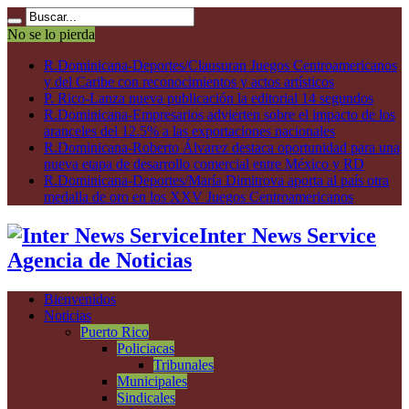
No se lo pierda
R.Dominicana-Deportes/Clausuran Juegos Centroamericanos
y del Caribe con reconocimientos y actos artísticos
P. Rico-Lanza nueva publicación la editorial 14 segundos
R.Dominicana-Empresarios advierten sobre el impacto de los
aranceles del 12.5% a las exportaciones nacionales
R.Dominicana-Roberto Álvarez destaca oportunidad para una
nueva etapa de desarrollo comercial entre México y RD
R.Dominicana-Deportes/María Dimitrova aporta al país otra
medalla de oro en los XXV Juegos Centroamericanos
Inter News Service
Agencia de Noticias
Bienvenidos
Noticias
Puerto Rico
Policiacas
Tribunales
Municipales
Sindicales