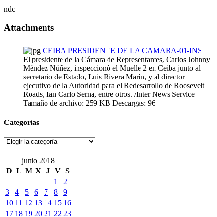
ndc
Attachments
CEIBA PRESIDENTE DE LA CAMARA-01-INS
El presidente de la Cámara de Representantes, Carlos Johnny
Méndez Núñez, inspeccionó el Muelle 2 en Ceiba junto al
secretario de Estado, Luis Rivera Marín, y al director
ejecutivo de la Autoridad para el Redesarrollo de Roosevelt
Roads, Ian Carlo Serna, entre otros. /Inter News Service
Tamaño de archivo:
259 KB
Descargas:
96
Categorías
Categorías
junio 2018
D
L
M
X
J
V
S
1
2
3
4
5
6
7
8
9
10
11
12
13
14
15
16
17
18
19
20
21
22
23