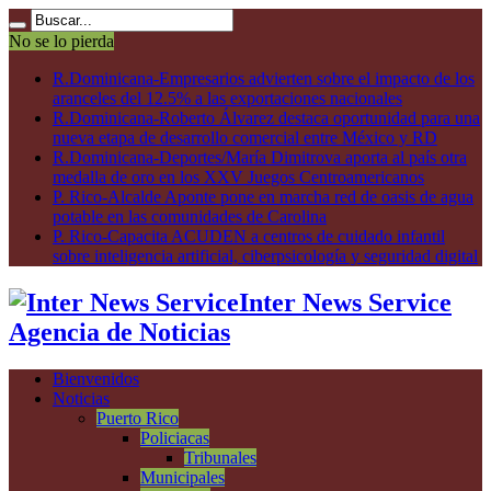
No se lo pierda
R.Dominicana-Empresarios advierten sobre el impacto de los
aranceles del 12.5% a las exportaciones nacionales
R.Dominicana-Roberto Álvarez destaca oportunidad para una
nueva etapa de desarrollo comercial entre México y RD
R.Dominicana-Deportes/María Dimitrova aporta al país otra
medalla de oro en los XXV Juegos Centroamericanos
P. Rico-Alcalde Aponte pone en marcha red de oasis de agua
potable en las comunidades de Carolina
P. Rico-Capacita ACUDEN a centros de cuidado infantil
sobre inteligencia artificial, ciberpsicología y seguridad digital
Inter News Service
Agencia de Noticias
Bienvenidos
Noticias
Puerto Rico
Policiacas
Tribunales
Municipales