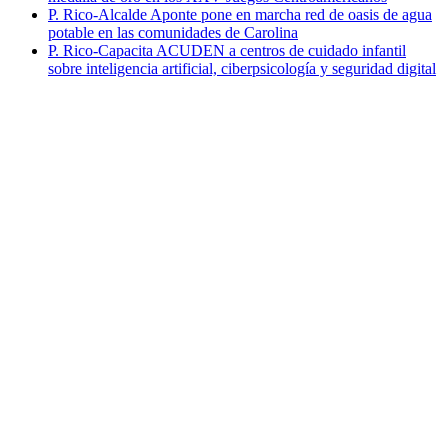
P. Rico-Alcalde Aponte pone en marcha red de oasis de agua
potable en las comunidades de Carolina
P. Rico-Capacita ACUDEN a centros de cuidado infantil
sobre inteligencia artificial, ciberpsicología y seguridad digital