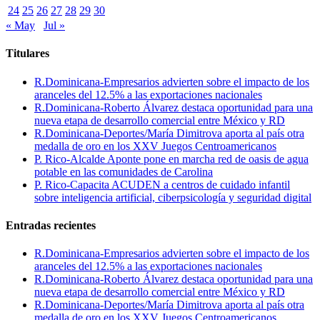
24
25
26
27
28
29
30
« May
Jul »
Titulares
R.Dominicana-Empresarios advierten sobre el impacto de los
aranceles del 12.5% a las exportaciones nacionales
R.Dominicana-Roberto Álvarez destaca oportunidad para una
nueva etapa de desarrollo comercial entre México y RD
R.Dominicana-Deportes/María Dimitrova aporta al país otra
medalla de oro en los XXV Juegos Centroamericanos
P. Rico-Alcalde Aponte pone en marcha red de oasis de agua
potable en las comunidades de Carolina
P. Rico-Capacita ACUDEN a centros de cuidado infantil
sobre inteligencia artificial, ciberpsicología y seguridad digital
Entradas recientes
R.Dominicana-Empresarios advierten sobre el impacto de los
aranceles del 12.5% a las exportaciones nacionales
R.Dominicana-Roberto Álvarez destaca oportunidad para una
nueva etapa de desarrollo comercial entre México y RD
R.Dominicana-Deportes/María Dimitrova aporta al país otra
medalla de oro en los XXV Juegos Centroamericanos