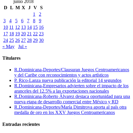
junio 2018
D
L
M
X
J
V
S
1
2
3
4
5
6
7
8
9
10
11
12
13
14
15
16
17
18
19
20
21
22
23
24
25
26
27
28
29
30
« May
Jul »
Titulares
R.Dominicana-Deportes/Clausuran Juegos Centroamericanos
y del Caribe con reconocimientos y actos artísticos
P. Rico-Lanza nueva publicación la editorial 14 segundos
R.Dominicana-Empresarios advierten sobre el impacto de los
aranceles del 12.5% a las exportaciones nacionales
R.Dominicana-Roberto Álvarez destaca oportunidad para una
nueva etapa de desarrollo comercial entre México y RD
R.Dominicana-Deportes/María Dimitrova aporta al país otra
medalla de oro en los XXV Juegos Centroamericanos
Entradas recientes