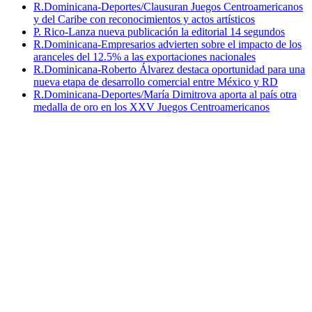
R.Dominicana-Deportes/Clausuran Juegos Centroamericanos
y del Caribe con reconocimientos y actos artísticos
P. Rico-Lanza nueva publicación la editorial 14 segundos
R.Dominicana-Empresarios advierten sobre el impacto de los
aranceles del 12.5% a las exportaciones nacionales
R.Dominicana-Roberto Álvarez destaca oportunidad para una
nueva etapa de desarrollo comercial entre México y RD
R.Dominicana-Deportes/María Dimitrova aporta al país otra
medalla de oro en los XXV Juegos Centroamericanos