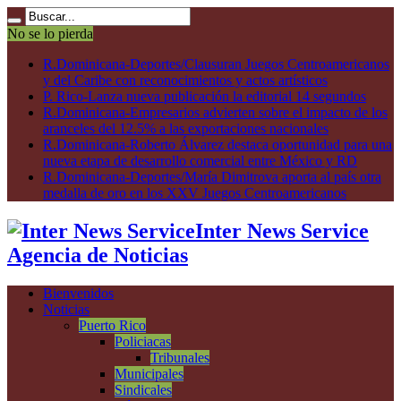
No se lo pierda
R.Dominicana-Deportes/Clausuran Juegos Centroamericanos
y del Caribe con reconocimientos y actos artísticos
P. Rico-Lanza nueva publicación la editorial 14 segundos
R.Dominicana-Empresarios advierten sobre el impacto de los
aranceles del 12.5% a las exportaciones nacionales
R.Dominicana-Roberto Álvarez destaca oportunidad para una
nueva etapa de desarrollo comercial entre México y RD
R.Dominicana-Deportes/María Dimitrova aporta al país otra
medalla de oro en los XXV Juegos Centroamericanos
Inter News Service
Agencia de Noticias
Bienvenidos
Noticias
Puerto Rico
Policiacas
Tribunales
Municipales
Sindicales