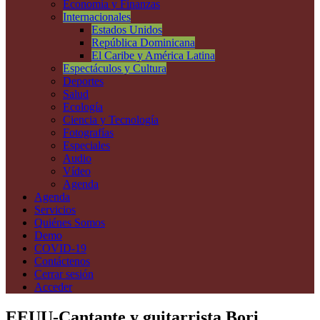
Economía y Finanzas
Internacionales
Estados Unidos
República Dominicana
El Caribe y América Latina
Espectáculos y Cultura
Deportes
Salud
Ecología
Ciencia y Tecnología
Fotografías
Especiales
Audio
Vídeo
Agenda
Agenda
Servicios
Quiénes Somos
Demo
COVID-19
Contáctenos
Cerrar sesión
Acceder
EEUU-Cantante y guitarrista Bori