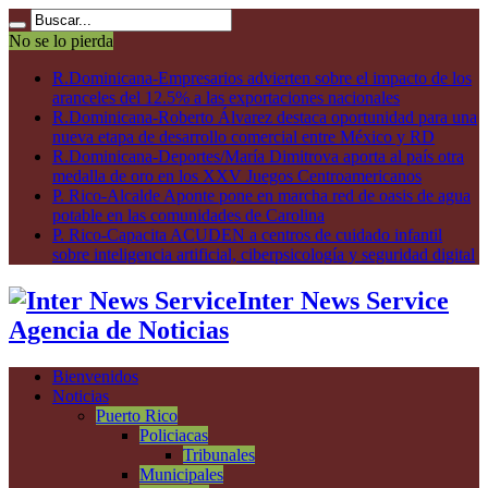
No se lo pierda
R.Dominicana-Empresarios advierten sobre el impacto de los
aranceles del 12.5% a las exportaciones nacionales
R.Dominicana-Roberto Álvarez destaca oportunidad para una
nueva etapa de desarrollo comercial entre México y RD
R.Dominicana-Deportes/María Dimitrova aporta al país otra
medalla de oro en los XXV Juegos Centroamericanos
P. Rico-Alcalde Aponte pone en marcha red de oasis de agua
potable en las comunidades de Carolina
P. Rico-Capacita ACUDEN a centros de cuidado infantil
sobre inteligencia artificial, ciberpsicología y seguridad digital
Inter News Service
Agencia de Noticias
Bienvenidos
Noticias
Puerto Rico
Policiacas
Tribunales
Municipales