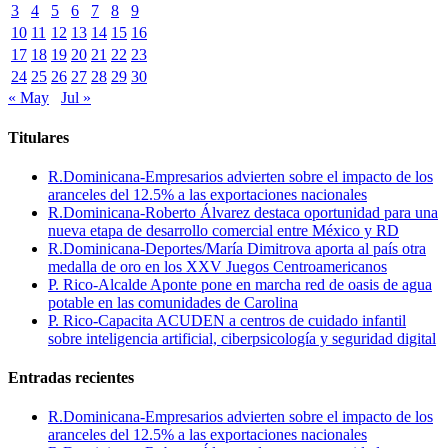
3
4
5
6
7
8
9
10
11
12
13
14
15
16
17
18
19
20
21
22
23
24
25
26
27
28
29
30
« May
Jul »
Titulares
R.Dominicana-Empresarios advierten sobre el impacto de los
aranceles del 12.5% a las exportaciones nacionales
R.Dominicana-Roberto Álvarez destaca oportunidad para una
nueva etapa de desarrollo comercial entre México y RD
R.Dominicana-Deportes/María Dimitrova aporta al país otra
medalla de oro en los XXV Juegos Centroamericanos
P. Rico-Alcalde Aponte pone en marcha red de oasis de agua
potable en las comunidades de Carolina
P. Rico-Capacita ACUDEN a centros de cuidado infantil
sobre inteligencia artificial, ciberpsicología y seguridad digital
Entradas recientes
R.Dominicana-Empresarios advierten sobre el impacto de los
aranceles del 12.5% a las exportaciones nacionales