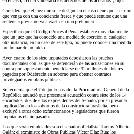
en el caso, lo cual vulneraría los derechos de los acusados”, dijo.
Considera que el juez que se le designe en el caso tiene que “ser uno
que venga con una conciencia fresca y que pueda sentirse que una
sentencia previa no va a existir en una preliminar”.
Especificó que el Código Procesal Penal establece muy claramente
que un juez que ha conocido una medida de coerción o, cualquier
otra instancia, en un caso de este tipo, no puede conocer una medida
preliminar de un juicio.
Ayer, cuatro de los siete imputados depositaron las pruebas
documentales con las que se defenderán de las acusaciones en su
contra por supuestamente beneficiarse de 92 millones de dólares
pagados por Odebrecht en soborno para obtener contratos
privilegiados en obras públicas.
Se recuerda que el 7 de junio pasado, la Procuraduría General de la
República anunció que presentará acusación contra siete de los 14
encartados, dos de ellos expresidentes del Senado, por su presunta
implicación en los sobornos de la constructora brasileña, pero
excluyó a otros ocho exfuncionarios y legisladores que fueron
imputados el año pasado.
Los que serán enjuiciados son el senador oficialista Tommy Alberto
Galán; el exministro de Obras Públicas Víctor Díaz Rúa; los