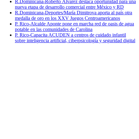
R.Dominicana-Roberto Álvarez destaca oportunidad para una
nueva etapa de desarrollo comercial entre México y RD
R.Dominicana-Deportes/María Dimitrova aporta al país otra
medalla de oro en los XXV Juegos Centroamericanos
P. Rico-Alcalde Aponte pone en marcha red de oasis de agua
potable en las comunidades de Carolina
P. Rico-Capacita ACUDEN a centros de cuidado infantil
sobre inteligencia artificial, ciberpsicología y seguridad digital