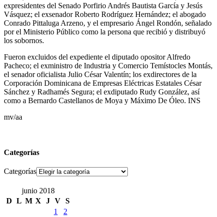
expresidentes del Senado Porfirio Andrés Bautista García y Jesús
Vásquez; el exsenador Roberto Rodríguez Hernández; el abogado
Conrado Pittaluga Arzeno, y el empresario Ángel Rondón, señalado
por el Ministerio Público como la persona que recibió y distribuyó
los sobornos.
Fueron excluidos del expediente el diputado opositor Alfredo
Pacheco; el exministro de Industria y Comercio Temístocles Montás,
el senador oficialista Julio César Valentín; los exdirectores de la
Corporación Dominicana de Empresas Eléctricas Estatales César
Sánchez y Radhamés Segura; el exdiputado Rudy González, así
como a Bernardo Castellanos de Moya y Máximo De Óleo. INS
mv/aa
Categorías
Categorías
junio 2018
D
L
M
X
J
V
S
1
2