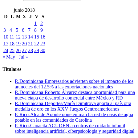
junio 2018
D
L
M
X
J
V
S
1
2
3
4
5
6
7
8
9
10
11
12
13
14
15
16
17
18
19
20
21
22
23
24
25
26
27
28
29
30
« May
Jul »
Titulares
R.Dominicana-Empresarios advierten sobre el impacto de los
aranceles del 12.5% a las exportaciones nacionales
R.Dominicana-Roberto Álvarez destaca oportunidad para una
nueva etapa de desarrollo comercial entre México y RD
R.Dominicana-Deportes/María Dimitrova aporta al país otra
medalla de oro en los XXV Juegos Centroamericanos
P. Rico-Alcalde Aponte pone en marcha red de oasis de agua
potable en las comunidades de Carolina
P. Rico-Capacita ACUDEN a centros de cuidado infantil
sobre inteligencia artificial, ciberpsicología y seguridad digital