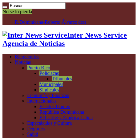
No se lo pierda
R.Dominicana-Roberto Álvarez destaca oportunidad p
Inter News Service
Agencia de Noticias
Bienvenidos
Noticias
Puerto Rico
Policiacas
Tribunales
Municipales
Sindicales
Economía y Finanzas
Internacionales
Estados Unidos
República Dominicana
El Caribe y América Latina
Espectáculos y Cultura
Deportes
Salud