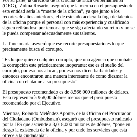
Por su parte, la directora de la Oficina de Ética Gubernamental
(OEG), lZulma Rosario, aseguró que la merma en el presupuesto de
esta entidad sería la “muerte de la oficina”, ya que junto a los
recortes de años anteriores, el de este año acelera la fuga de talentos
de la oficina porque el personal con más experiencia y cualificado
siguen retirándose por temor a que se siga afectando su retiro y no se
le pueda compensar adecuadamente sus talentos.
La funcionaria aseveró que ese recorte presupuestario es lo que
precisamente busca el corrupto.
“Es lo que quiere cualquier corrupto, que una agencia que combate
la corrupción este prácticamente inoperante; ese es el sueño del
corrupto, por eso nos atacan, por eso nos dicen barbaridades y
entonces encontraron una manera interesante de como diezmar la
oficina con el ataque a su presupuesto”.
El presupuesto recomendado es de 8,566,000 millones de dólares.
Esto representaría 968,00 dólares menos que el presupuesto
recomendado por el Ejecutivo.
Mientras, Rolando Meléndez Aponte, de la Oficina del Procurador
del Ciudadano (Ombudsman), aseguró que el presupuesto radicado
por la JFS que asciende a 3,018,000 millones de dólares, “pone en
riesgo la existencia de la oficina y por ende los servicios que esta
ofrece a la ciudadanía”.