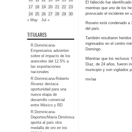
El fallecido fue identifica
17
18
19
20
21
22
23
mientras que uno de los he
provocado el incidente en 
24
25
26
27
28
29
30
« May
Jul »
Rosario está condenado a 3
del país.
TITULARES
También resultaron heridos
ingresados en el centro mé
R.Dominicana-
Domingo.
Empresarios advierten
sobre el impacto de los
Mientras que los reclusos 
aranceles del 12.5% a
Díaz, de 24 años, fueron in
las exportaciones
municipio y son vigilados p
nacionales
R.Dominicana-Roberto
mv/aa
Álvarez destaca
oportunidad para una
nueva etapa de
desarrollo comercial
entre México y RD
R.Dominicana-
Deportes/María Dimitrova
aporta al país otra
medalla de oro en los