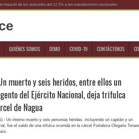
l impacto de los aranceles del 12.5% a las exportaciones nacionales
QUIÉNES SOMOS
DEMO
COVID-19
CONTÁCTENOS
CE
n muerto y seis heridos, entre ellos un
gento del Ejército Nacional, deja trifulca
árcel de Nagua
).- Un interno muerto y seis personas heridas, incluyendo un capitán y un
al, fue el saldo de una trifulca ocurrida en la cárcel Fortaleza Olegario Tenar
aís.