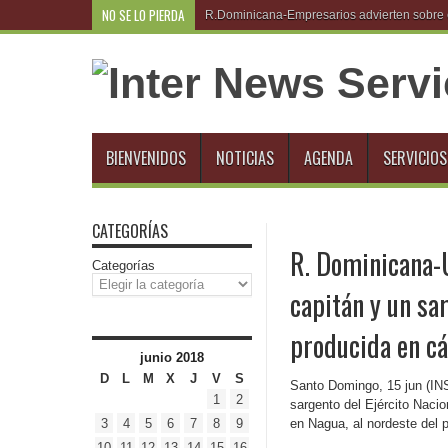
NO SE LO PIERDA
R.Dominicana-Empresarios advierten sobre e
BIENVENIDOS
NOTICIAS
AGENDA
SERVICIOS
CATEGORÍAS
R. Dominicana-U
Categorías
capitán y un sar
producida en c
junio 2018
D
L
M
X
J
V
S
Santo Domingo, 15 jun (INS
1
2
sargento del Ejército Nacion
3
4
5
6
7
8
9
en Nagua, al nordeste del p
10
11
12
13
14
15
16