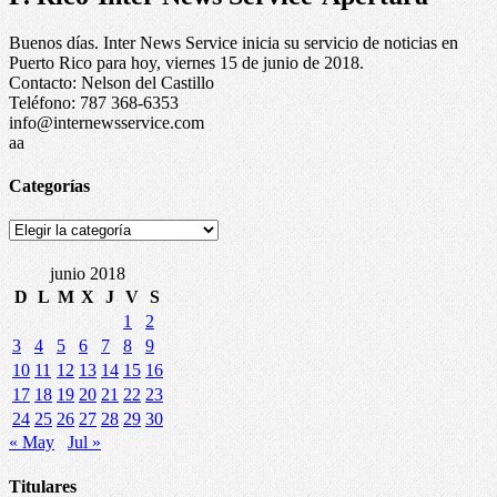
Buenos días. Inter News Service inicia su servicio de noticias en
Puerto Rico para hoy, viernes 15 de junio de 2018.
Contacto: Nelson del Castillo
Teléfono: 787 368-6353
info@internewsservice.com
aa
Categorías
Categorías
junio 2018
D
L
M
X
J
V
S
1
2
3
4
5
6
7
8
9
10
11
12
13
14
15
16
17
18
19
20
21
22
23
24
25
26
27
28
29
30
« May
Jul »
Titulares