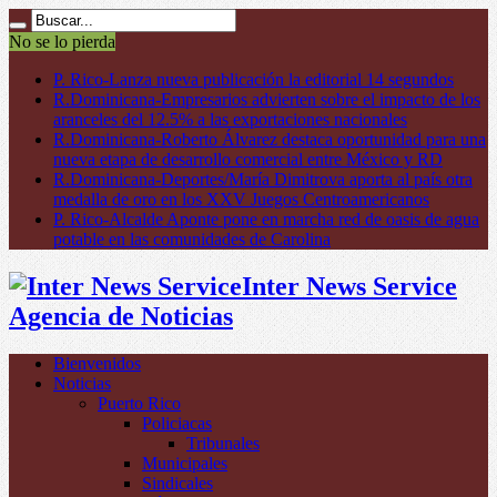
No se lo pierda
P. Rico-Lanza nueva publicación la editorial 14 segundos
R.Dominicana-Empresarios advierten sobre el impacto de los
aranceles del 12.5% a las exportaciones nacionales
R.Dominicana-Roberto Álvarez destaca oportunidad para una
nueva etapa de desarrollo comercial entre México y RD
R.Dominicana-Deportes/María Dimitrova aporta al país otra
medalla de oro en los XXV Juegos Centroamericanos
P. Rico-Alcalde Aponte pone en marcha red de oasis de agua
potable en las comunidades de Carolina
Inter News Service
Agencia de Noticias
Bienvenidos
Noticias
Puerto Rico
Policiacas
Tribunales
Municipales
Sindicales