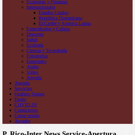
Economía y Finanzas
Internacionales
Estados Unidos
República Dominicana
El Caribe y América Latina
Espectáculos y Cultura
Deportes
Salud
Ecología
Ciencia y Tecnología
Fotografías
Especiales
Audio
Vídeo
Agenda
Agenda
Servicios
Quiénes Somos
Demo
COVID-19
Contáctenos
Cerrar sesión
Acceder
P. Rico-Inter News Service-Apertura