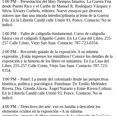
1:00 PM – Presentación del libro Tiempos binarios. La Guerra Fría
desde Puerto Rico y el Caribe de Manuel R. Rodríguez Vázquez y
Silvia Álvarez Curbelo, editores. Nueve ensayos por diversos
autores que dan una mirada interdisciplinaria al tema de la Guerra
Fría. En la Librería Candil calle Unión 93, Ponce. Contacto: No se
indicó.
1:00 PM – Taller de caligrafía fundamental. Curso de caligrafía
básica con el calígrafo Edgardo Castro. En La Casa del Libro, 255-
257 Calle Cristo, Viejo San Juan. Contacto: 787-723-0354.
2:00 PM – Recorrido guiado de la exposición A su mínima
expresión. ¿Están impresos los minilibros? Conoce los detalles de la
exposición y la historia de los libros en miniatura. En La Casa del
Libro, 255-257 Calle Cristo, Viejo San Juan. Contacto: 787-723-
0354.
3:00 PM – Panel: La mente del colonizado desde las perspectivas
histórica, política y psicológica.
Panelistas: Dr. Emilio Meléndez
Rivera, Dra. Glenda Alicea, Ángel Nazario y Ernie Rivera Collazo.
En la Librería Candil calle Unión 93, Ponce. Contacto: No se
indicó.
4:00 PM – Detectives del arte: ven en familia a descubrir los
elementos ocultos en la exposición «A su mínima
expresión» muestra de libros miniatura de la colección de La Casa