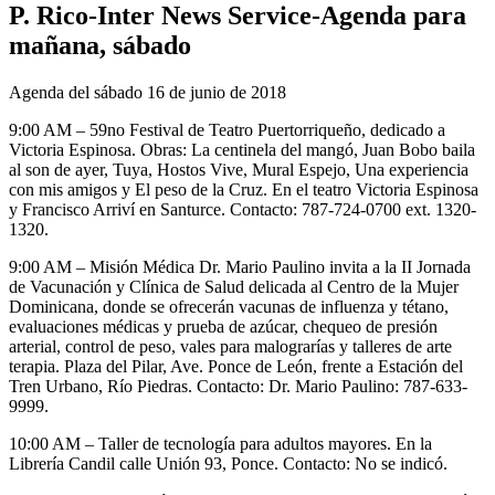
P. Rico-Inter News Service-Agenda para
mañana, sábado
Agenda del sábado 16 de junio de 2018
9:00 AM – 59no Festival de Teatro Puertorriqueño, dedicado a
Victoria Espinosa. Obras: La centinela del mangó, Juan Bobo baila
al son de ayer, Tuya, Hostos Vive, Mural Espejo, Una experiencia
con mis amigos y El peso de la Cruz. En el teatro Victoria Espinosa
y Francisco Arriví en Santurce. Contacto: 787-724-0700 ext. 1320-
1320.
9:00 AM – Misión Médica Dr. Mario Paulino invita a la II Jornada
de Vacunación y Clínica de Salud delicada al Centro de la Mujer
Dominicana, donde se ofrecerán vacunas de influenza y tétano,
evaluaciones médicas y prueba de azúcar, chequeo de presión
arterial, control de peso, vales para malograrías y talleres de arte
terapia. Plaza del Pilar, Ave. Ponce de León, frente a Estación del
Tren Urbano, Río Piedras. Contacto: Dr. Mario Paulino: 787-633-
9999.
10:00 AM – Taller de tecnología para adultos mayores. En la
Librería Candil calle Unión 93, Ponce. Contacto: No se indicó.