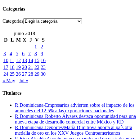
Categorías
Categorías
junio 2018
D
L
M
X
J
V
S
1
2
3
4
5
6
7
8
9
10
11
12
13
14
15
16
17
18
19
20
21
22
23
24
25
26
27
28
29
30
« May
Jul »
Titulares
R.Dominicana-Empresarios advierten sobre el impacto de los
aranceles del 12.5% a las exportaciones nacionales
R.Dominicana-Roberto Álvarez destaca oportunidad para una
nueva etapa de desarrollo comercial entre México y RD
R.Dominicana-Deportes/María Dimitrova aporta al país otra
medalla de oro en los XXV Juegos Centroamericanos
P. Rico-Alcalde Aponte pone en marcha red de oasis de agua