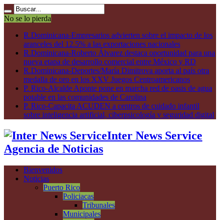
No se lo pierda
R.Dominicana-Empresarios advierten sobre el impacto de los
aranceles del 12.5% a las exportaciones nacionales
R.Dominicana-Roberto Álvarez destaca oportunidad para una
nueva etapa de desarrollo comercial entre México y RD
R.Dominicana-Deportes/María Dimitrova aporta al país otra
medalla de oro en los XXV Juegos Centroamericanos
P. Rico-Alcalde Aponte pone en marcha red de oasis de agua
potable en las comunidades de Carolina
P. Rico-Capacita ACUDEN a centros de cuidado infantil
sobre inteligencia artificial, ciberpsicología y seguridad digital
Inter News Service
Agencia de Noticias
Bienvenidos
Noticias
Puerto Rico
Policiacas
Tribunales
Municipales