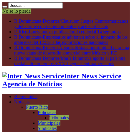
No se lo pierda
R.Dominicana-Deportes/Clausuran Juegos Centroamericanos
y del Caribe con reconocimientos y actos artísticos
P. Rico-Lanza nueva publicación la editorial 14 segundos
R.Dominicana-Empresarios advierten sobre el impacto de los
aranceles del 12.5% a las exportaciones nacionales
R.Dominicana-Roberto Álvarez destaca oportunidad para una
nueva etapa de desarrollo comercial entre México y RD
R.Dominicana-Deportes/María Dimitrova aporta al país otra
medalla de oro en los XXV Juegos Centroamericanos
Inter News Service
Agencia de Noticias
Bienvenidos
Noticias
Puerto Rico
Policiacas
Tribunales
Municipales
Sindicales