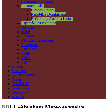
Economía y Finanzas
Internacionales
Estados Unidos
República Dominicana
El Caribe y América Latina
Espectáculos y Cultura
Deportes
Salud
Ecología
Ciencia y Tecnología
Fotografías
Especiales
Audio
Vídeo
Agenda
Agenda
Servicios
Quiénes Somos
Demo
COVID-19
Contáctenos
Cerrar sesión
Acceder
EEUU-Abraham Mateo se vuelve