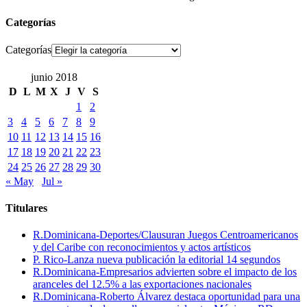
Categorías
Categorías
junio 2018
D
L
M
X
J
V
S
1
2
3
4
5
6
7
8
9
10
11
12
13
14
15
16
17
18
19
20
21
22
23
24
25
26
27
28
29
30
« May
Jul »
Titulares
R.Dominicana-Deportes/Clausuran Juegos Centroamericanos
y del Caribe con reconocimientos y actos artísticos
P. Rico-Lanza nueva publicación la editorial 14 segundos
R.Dominicana-Empresarios advierten sobre el impacto de los
aranceles del 12.5% a las exportaciones nacionales
R.Dominicana-Roberto Álvarez destaca oportunidad para una