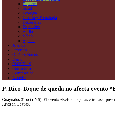
Deportes
Salud
Ecología
Ciencia y Tecnología
Fotografías
Especiales
Audio
Vídeo
Agenda
Agenda
Servicios
Quiénes Somos
Demo
COVID-19
Contáctenos
Cerrar sesión
Acceder
P. Rico-Toque de queda no afecta evento 
Guaynabo, 31 oct (INS).-El evento «Béisbol bajo las estrellas», pr
Artes en Caguas.