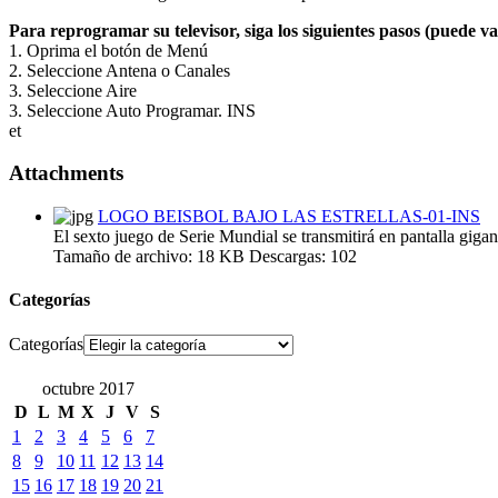
Para reprogramar su televisor, siga los siguientes pasos (puede v
1. Oprima el botón de Menú
2. Seleccione Antena o Canales
3. Seleccione Aire
3. Seleccione Auto Programar. INS
et
Attachments
LOGO BEISBOL BAJO LAS ESTRELLAS-01-INS
El sexto juego de Serie Mundial se transmitirá en pantalla gig
Tamaño de archivo:
18 KB
Descargas:
102
Categorías
Categorías
octubre 2017
D
L
M
X
J
V
S
1
2
3
4
5
6
7
8
9
10
11
12
13
14
15
16
17
18
19
20
21