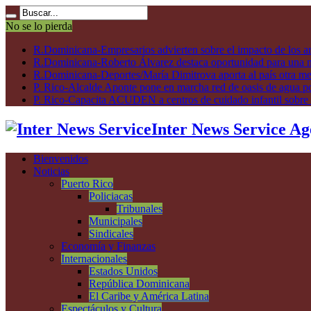
No se lo pierda
R.Dominicana-Empresarios advierten sobre el impacto de los ar
R.Dominicana-Roberto Álvarez destaca oportunidad para una n
R.Dominicana-Deportes/María Dimitrova aporta al país otra m
P. Rico-Alcalde Aponte pone en marcha red de oasis de agua p
P. Rico-Capacita ACUDEN a centros de cuidado infantil sobre inte
Inter News Service Ag
Bienvenidos
Noticias
Puerto Rico
Policiacas
Tribunales
Municipales
Sindicales
Economía y Finanzas
Internacionales
Estados Unidos
República Dominicana
El Caribe y América Latina
Espectáculos y Cultura