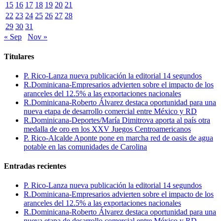
15
16
17
18
19
20
21
22
23
24
25
26
27
28
29
30
31
« Sep
Nov »
Titulares
P. Rico-Lanza nueva publicación la editorial 14 segundos
R.Dominicana-Empresarios advierten sobre el impacto de los
aranceles del 12.5% a las exportaciones nacionales
R.Dominicana-Roberto Álvarez destaca oportunidad para una
nueva etapa de desarrollo comercial entre México y RD
R.Dominicana-Deportes/María Dimitrova aporta al país otra
medalla de oro en los XXV Juegos Centroamericanos
P. Rico-Alcalde Aponte pone en marcha red de oasis de agua
potable en las comunidades de Carolina
Entradas recientes
P. Rico-Lanza nueva publicación la editorial 14 segundos
R.Dominicana-Empresarios advierten sobre el impacto de los
aranceles del 12.5% a las exportaciones nacionales
R.Dominicana-Roberto Álvarez destaca oportunidad para una
nueva etapa de desarrollo comercial entre México y RD