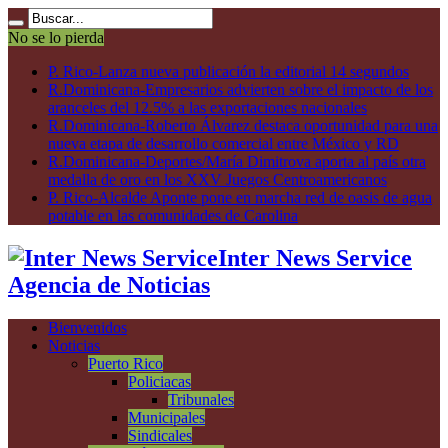
No se lo pierda
P. Rico-Lanza nueva publicación la editorial 14 segundos
R.Dominicana-Empresarios advierten sobre el impacto de los
aranceles del 12.5% a las exportaciones nacionales
R.Dominicana-Roberto Álvarez destaca oportunidad para una
nueva etapa de desarrollo comercial entre México y RD
R.Dominicana-Deportes/María Dimitrova aporta al país otra
medalla de oro en los XXV Juegos Centroamericanos
P. Rico-Alcalde Aponte pone en marcha red de oasis de agua
potable en las comunidades de Carolina
Inter News Service
Agencia de Noticias
Bienvenidos
Noticias
Puerto Rico
Policiacas
Tribunales
Municipales
Sindicales