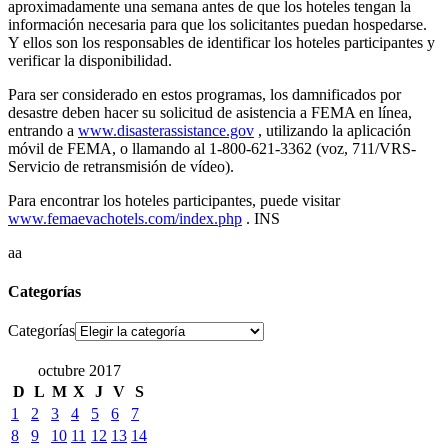
aproximadamente una semana antes de que los hoteles tengan la
información necesaria para que los solicitantes puedan hospedarse.
Y ellos son los responsables de identificar los hoteles participantes y
verificar la disponibilidad.
Para ser considerado en estos programas, los damnificados por
desastre deben hacer su solicitud de asistencia a FEMA en línea,
entrando a
www.disasterassistance.gov
, utilizando la aplicación
móvil de FEMA, o llamando al 1-800-621-3362 (voz, 711/VRS-
Servicio de retransmisión de vídeo).
Para encontrar los hoteles participantes, puede visitar
www.femaevachotels.com/index.php
. INS
aa
Categorías
Categorías
octubre 2017
D
L
M
X
J
V
S
1
2
3
4
5
6
7
8
9
10
11
12
13
14