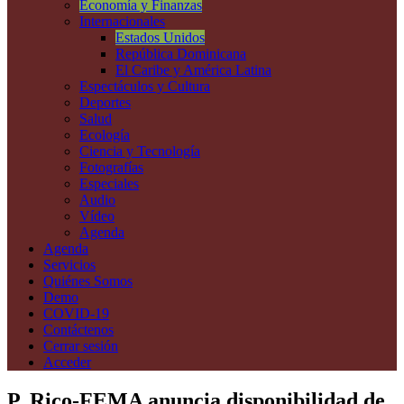
Economía y Finanzas
Internacionales
Estados Unidos
República Dominicana
El Caribe y América Latina
Espectáculos y Cultura
Deportes
Salud
Ecología
Ciencia y Tecnología
Fotografías
Especiales
Audio
Vídeo
Agenda
Agenda
Servicios
Quiénes Somos
Demo
COVID-19
Contáctenos
Cerrar sesión
Acceder
P. Rico-FEMA anuncia disponibilidad de