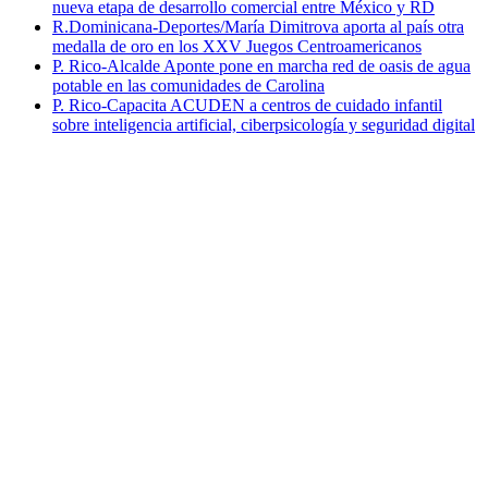
nueva etapa de desarrollo comercial entre México y RD
R.Dominicana-Deportes/María Dimitrova aporta al país otra
medalla de oro en los XXV Juegos Centroamericanos
P. Rico-Alcalde Aponte pone en marcha red de oasis de agua
potable en las comunidades de Carolina
P. Rico-Capacita ACUDEN a centros de cuidado infantil
sobre inteligencia artificial, ciberpsicología y seguridad digital