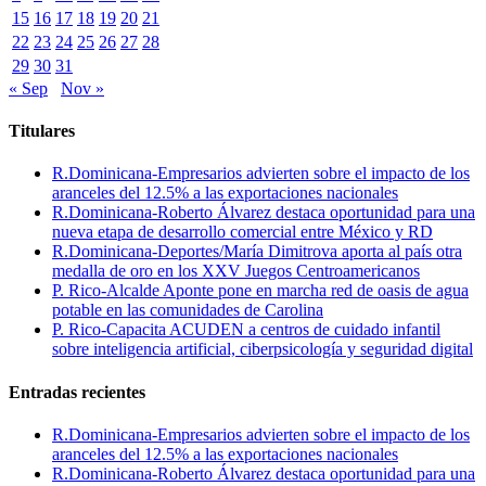
15
16
17
18
19
20
21
22
23
24
25
26
27
28
29
30
31
« Sep
Nov »
Titulares
R.Dominicana-Empresarios advierten sobre el impacto de los
aranceles del 12.5% a las exportaciones nacionales
R.Dominicana-Roberto Álvarez destaca oportunidad para una
nueva etapa de desarrollo comercial entre México y RD
R.Dominicana-Deportes/María Dimitrova aporta al país otra
medalla de oro en los XXV Juegos Centroamericanos
P. Rico-Alcalde Aponte pone en marcha red de oasis de agua
potable en las comunidades de Carolina
P. Rico-Capacita ACUDEN a centros de cuidado infantil
sobre inteligencia artificial, ciberpsicología y seguridad digital
Entradas recientes
R.Dominicana-Empresarios advierten sobre el impacto de los
aranceles del 12.5% a las exportaciones nacionales
R.Dominicana-Roberto Álvarez destaca oportunidad para una