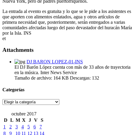
Nueva York, pero de padres puertorriqueños.
La entrada al evento es gratuita y lo que se le pide a los asistentes es
que aporten con alimentos enlatados, agua y otros artículos de
primera necesidad que, posteriormente, serán entregados a varias
comunidades afectadas luego del paso devastador del huracán María
por la Isla. INS
et
Attachments
DJ BARON LOPEZ-01-INS
El DJ Barón López cuenta con más de 33 años de trayectoria
en la música. Inter News Service
Tamaño de archivo:
164 KB
Descargas:
132
Categorías
Categorías
octubre 2017
D
L
M
X
J
V
S
1
2
3
4
5
6
7
8
9
10
11
12
13
14