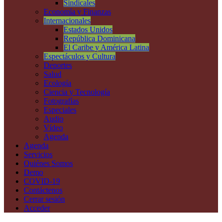
Sindicales
Economía y Finanzas
Internacionales
Estados Unidos
República Dominicana
El Caribe y América Latina
Espectáculos y Cultura
Deportes
Salud
Ecología
Ciencia y Tecnología
Fotografías
Especiales
Audio
Vídeo
Agenda
Agenda
Servicios
Quiénes Somos
Demo
COVID-19
Contáctenos
Cerrar sesión
Acceder