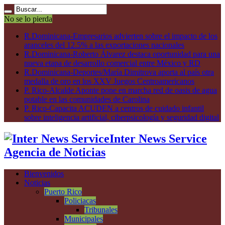
No se lo pierda
R.Dominicana-Empresarios advierten sobre el impacto de los
aranceles del 12.5% a las exportaciones nacionales
R.Dominicana-Roberto Álvarez destaca oportunidad para una
nueva etapa de desarrollo comercial entre México y RD
R.Dominicana-Deportes/María Dimitrova aporta al país otra
medalla de oro en los XXV Juegos Centroamericanos
P. Rico-Alcalde Aponte pone en marcha red de oasis de agua
potable en las comunidades de Carolina
P. Rico-Capacita ACUDEN a centros de cuidado infantil
sobre inteligencia artificial, ciberpsicología y seguridad digital
Inter News Service
Agencia de Noticias
Bienvenidos
Noticias
Puerto Rico
Policiacas
Tribunales
Municipales