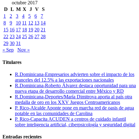
octubre 2017
D
L
M
X
J
V
S
1
2
3
4
5
6
7
8
9
10
11
12
13
14
15
16
17
18
19
20
21
22
23
24
25
26
27
28
29
30
31
« Sep
Nov »
Titulares
R.Dominicana-Empresarios advierten sobre el impacto de los
aranceles del 12.5% a las exportaciones nacionales
R.Dominicana-Roberto Álvarez destaca oportunidad para una
nueva etapa de desarrollo comercial entre México y RD
R.Dominicana-Deportes/María Dimitrova aporta al país otra
medalla de oro en los XXV Juegos Centroamericanos
P. Rico-Alcalde Aponte pone en marcha red de oasis de agua
potable en las comunidades de Carolina
P. Rico-Capacita ACUDEN a centros de cuidado infantil
sobre inteligencia artificial, ciberpsicología y seguridad digital
Entradas recientes