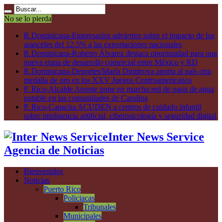
No se lo pierda
R.Dominicana-Empresarios advierten sobre el impacto de los
aranceles del 12.5% a las exportaciones nacionales
R.Dominicana-Roberto Álvarez destaca oportunidad para una
nueva etapa de desarrollo comercial entre México y RD
R.Dominicana-Deportes/María Dimitrova aporta al país otra
medalla de oro en los XXV Juegos Centroamericanos
P. Rico-Alcalde Aponte pone en marcha red de oasis de agua
potable en las comunidades de Carolina
P. Rico-Capacita ACUDEN a centros de cuidado infantil
sobre inteligencia artificial, ciberpsicología y seguridad digital
Inter News Service
Agencia de Noticias
Bienvenidos
Noticias
Puerto Rico
Policiacas
Tribunales
Municipales