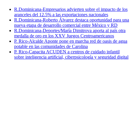
R.Dominicana-Empresarios advierten sobre el impacto de los
aranceles del 12.5% a las exportaciones nacionales
R.Dominicana-Roberto Álvarez destaca oportunidad para una
nueva etapa de desarrollo comercial entre México y RD
R.Dominicana-Deportes/María Dimitrova aporta al país otra
medalla de oro en los XXV Juegos Centroamericanos
P. Rico-Alcalde Aponte pone en marcha red de oasis de agua
potable en las comunidades de Carolina
P. Rico-Capacita ACUDEN a centros de cuidado infantil
sobre inteligencia artificial, ciberpsicología y seguridad digital