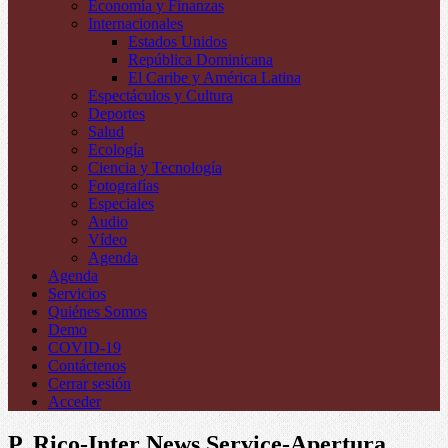
Economía y Finanzas
Internacionales
Estados Unidos
República Dominicana
El Caribe y América Latina
Espectáculos y Cultura
Deportes
Salud
Ecología
Ciencia y Tecnología
Fotografías
Especiales
Audio
Vídeo
Agenda
Agenda
Servicios
Quiénes Somos
Demo
COVID-19
Contáctenos
Cerrar sesión
Acceder
P. Rico-Inter News Service-Apertura