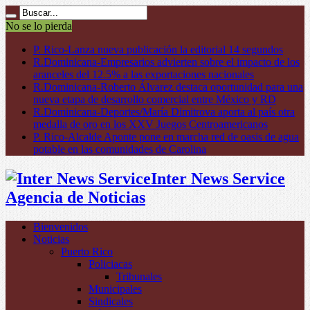
No se lo pierda
P. Rico-Lanza nueva publicación la editorial 14 segundos
R.Dominicana-Empresarios advierten sobre el impacto de los
aranceles del 12.5% a las exportaciones nacionales
R.Dominicana-Roberto Álvarez destaca oportunidad para una
nueva etapa de desarrollo comercial entre México y RD
R.Dominicana-Deportes/María Dimitrova aporta al país otra
medalla de oro en los XXV Juegos Centroamericanos
P. Rico-Alcalde Aponte pone en marcha red de oasis de agua
potable en las comunidades de Carolina
Inter News Service
Agencia de Noticias
Bienvenidos
Noticias
Puerto Rico
Policiacas
Tribunales
Municipales
Sindicales