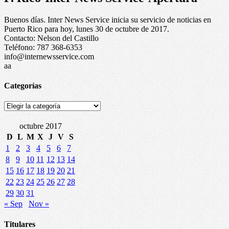
Buenos días. Inter News Service inicia su servicio de noticias en
Puerto Rico para hoy, lunes 30 de octubre de 2017.
Contacto: Nelson del Castillo
Teléfono: 787 368-6353
info@internewsservice.com
aa
Categorías
Categorías
octubre 2017
D
L
M
X
J
V
S
1
2
3
4
5
6
7
8
9
10
11
12
13
14
15
16
17
18
19
20
21
22
23
24
25
26
27
28
29
30
31
« Sep
Nov »
Titulares