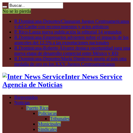
No se lo pierda
R.Dominicana-Deportes/Clausuran Juegos Centroamericanos
y del Caribe con reconocimientos y actos artísticos
P. Rico-Lanza nueva publicación la editorial 14 segundos
R.Dominicana-Empresarios advierten sobre el impacto de los
aranceles del 12.5% a las exportaciones nacionales
R.Dominicana-Roberto Álvarez destaca oportunidad para una
nueva etapa de desarrollo comercial entre México y RD
R.Dominicana-Deportes/María Dimitrova aporta al país otra
medalla de oro en los XXV Juegos Centroamericanos
Inter News Service
Agencia de Noticias
Bienvenidos
Noticias
Puerto Rico
Policiacas
Tribunales
Municipales
Sindicales