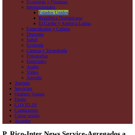
Economía y Finanzas
Internacionales
Estados Unidos
República Dominicana
El Caribe y América Latina
Espectáculos y Cultura
Deportes
Salud
Ecología
Ciencia y Tecnología
Fotografías
Especiales
Audio
Vídeo
Agenda
Agenda
Servicios
Quiénes Somos
Demo
COVID-19
Contáctenos
Cerrar sesión
Acceder
P. Rico-Inter News Service-Agregados a