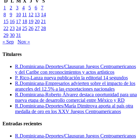
D
L
M
X
J
V
S
1
2
3
4
5
6
7
8
9
10
11
12
13
14
15
16
17
18
19
20
21
22
23
24
25
26
27
28
29
30
31
« Sep
Nov »
Titulares
R.Dominicana-Deportes/Clausuran Juegos Centroamericanos
y del Caribe con reconocimientos y actos artísticos
P. Rico-Lanza nueva publicación la editorial 14 segundos
R.Dominicana-Empresarios advierten sobre el impacto de los
aranceles del 12.5% a las exportaciones nacionales
R.Dominicana-Roberto Álvarez destaca oportunidad para una
nueva etapa de desarrollo comercial entre México y RD
R.Dominicana-Deportes/María Dimitrova aporta al país otra
medalla de oro en los XXV Juegos Centroamericanos
Entradas recientes
R.Dominicana-Deportes/Clausuran Juegos Centroamericanos