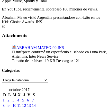
Apple Music, Spotify y Tidal.
En YouTube, recientemente, sobrepasó 100 millones de views.
Abraham Mateo visitó Argentina presentándose con éxito en los
Kids Choice Awards. INS
et
Attachments
ABRAHAM MATEO-09-INS
El intérprete confirmó un espectáculo el sábado en Luna Park,
Argentina. Inter News Service
Tamaño de archivo:
119 KB
Descargas:
121
Categorías
Categorías
octubre 2017
D
L
M
X
J
V
S
1
2
3
4
5
6
7
8
9
10
11
12
13
14