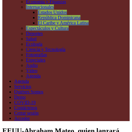
Economía y Finanzas
Internacionales
Estados Unidos
República Dominicana
El Caribe y América Latina
Espectáculos y Cultura
Deportes
Salud
Ecología
Ciencia y Tecnología
Fotografías
Especiales
Audio
Vídeo
Agenda
Agenda
Servicios
Quiénes Somos
Demo
COVID-19
Contáctenos
Cerrar sesión
Acceder
EEUU-Abraham Mateo, quien lanzará