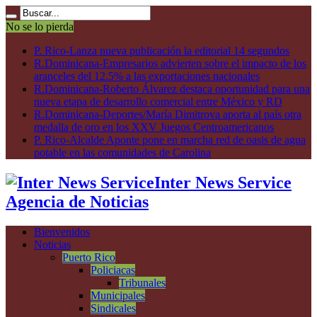
No se lo pierda
P. Rico-Lanza nueva publicación la editorial 14 segundos
R.Dominicana-Empresarios advierten sobre el impacto de los
aranceles del 12.5% a las exportaciones nacionales
R.Dominicana-Roberto Álvarez destaca oportunidad para una
nueva etapa de desarrollo comercial entre México y RD
R.Dominicana-Deportes/María Dimitrova aporta al país otra
medalla de oro en los XXV Juegos Centroamericanos
P. Rico-Alcalde Aponte pone en marcha red de oasis de agua
potable en las comunidades de Carolina
Inter News Service
Agencia de Noticias
Bienvenidos
Noticias
Puerto Rico
Policiacas
Tribunales
Municipales
Sindicales