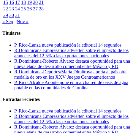
15
16
17
18
19
20
21
22
23
24
25
26
27
28
29
30
31
« Sep
Nov »
Titulares
P. Rico-Lanza nueva publicación la editorial 14 segundos
R.Dominicana-Empresarios advierten sobre el impacto de los
aranceles del 12.5% a las exportaciones nacionales
R.Dominicana-Roberto Álvarez destaca oportunidad para una
nueva etapa de desarrollo comercial entre México y RD
R.Dominicana-Deportes/María Dimitrova aporta al país otra
medalla de oro en los XXV Juegos Centroamericanos
P. Rico-Alcalde Aponte pone en marcha red de oasis de agua
potable en las comunidades de Carolina
Entradas recientes
P. Rico-Lanza nueva publicación la editorial 14 segundos
R.Dominicana-Empresarios advierten sobre el impacto de los
aranceles del 12.5% a las exportaciones nacionales
R.Dominicana-Roberto Álvarez destaca oportunidad para una
nueva etapa de desarrollo comercial entre México y RD