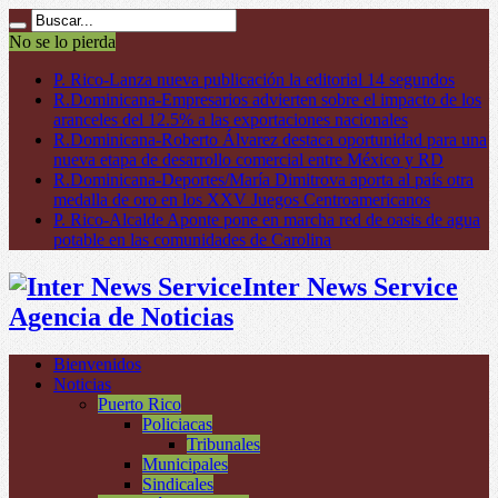
No se lo pierda
P. Rico-Lanza nueva publicación la editorial 14 segundos
R.Dominicana-Empresarios advierten sobre el impacto de los
aranceles del 12.5% a las exportaciones nacionales
R.Dominicana-Roberto Álvarez destaca oportunidad para una
nueva etapa de desarrollo comercial entre México y RD
R.Dominicana-Deportes/María Dimitrova aporta al país otra
medalla de oro en los XXV Juegos Centroamericanos
P. Rico-Alcalde Aponte pone en marcha red de oasis de agua
potable en las comunidades de Carolina
Inter News Service
Agencia de Noticias
Bienvenidos
Noticias
Puerto Rico
Policiacas
Tribunales
Municipales
Sindicales