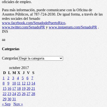
oficiales de empleo.
Para más información, puede comunicarse con la Oficina de
Asuntos Públicos, al 787-724-2030. De igual forma, a través de las
redes sociales del Senado
www.facebook.com/SenadodePuertoRico
,
www.twitter.com/SenadoPR
y
www.instagram.com/SenadoPR
.
INS
aa
Categorías
Categorías
octubre 2017
D
L
M
X
J
V
S
1
2
3
4
5
6
7
8
9
10
11
12
13
14
15
16
17
18
19
20
21
22
23
24
25
26
27
28
29
30
31
« Sep
Nov »