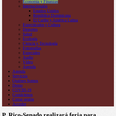
Economía y Finanzas
Internacionales
Estados Unidos
República Dominicana
El Caribe y América Latina
Espectáculos y Cultura
Deportes
Salud
Ecología
Ciencia y Tecnología
Fotografías
Especiales
Audio
Vídeo
Agenda
Agenda
Servicios
Quiénes Somos
Demo
COVID-19
Contáctenos
Cerrar sesión
Acceder
P. Rico-Senado realizará feria para