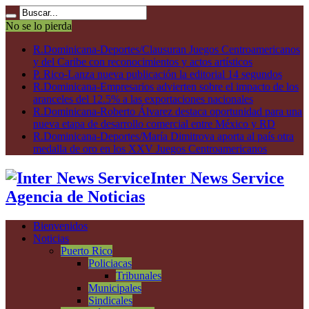
No se lo pierda
R.Dominicana-Deportes/Clausuran Juegos Centroamericanos
y del Caribe con reconocimientos y actos artísticos
P. Rico-Lanza nueva publicación la editorial 14 segundos
R.Dominicana-Empresarios advierten sobre el impacto de los
aranceles del 12.5% a las exportaciones nacionales
R.Dominicana-Roberto Álvarez destaca oportunidad para una
nueva etapa de desarrollo comercial entre México y RD
R.Dominicana-Deportes/María Dimitrova aporta al país otra
medalla de oro en los XXV Juegos Centroamericanos
Inter News Service
Agencia de Noticias
Bienvenidos
Noticias
Puerto Rico
Policiacas
Tribunales
Municipales
Sindicales