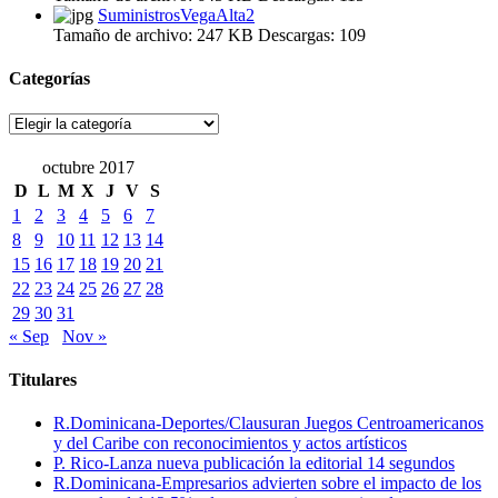
SuministrosVegaAlta2
Tamaño de archivo:
247 KB
Descargas:
109
Categorías
Categorías
octubre 2017
D
L
M
X
J
V
S
1
2
3
4
5
6
7
8
9
10
11
12
13
14
15
16
17
18
19
20
21
22
23
24
25
26
27
28
29
30
31
« Sep
Nov »
Titulares
R.Dominicana-Deportes/Clausuran Juegos Centroamericanos
y del Caribe con reconocimientos y actos artísticos
P. Rico-Lanza nueva publicación la editorial 14 segundos
R.Dominicana-Empresarios advierten sobre el impacto de los