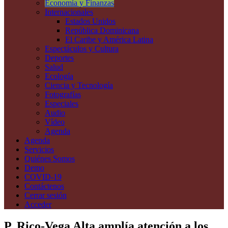
Economía y Finanzas
Internacionales
Estados Unidos
República Dominicana
El Caribe y América Latina
Espectáculos y Cultura
Deportes
Salud
Ecología
Ciencia y Tecnología
Fotografías
Especiales
Audio
Vídeo
Agenda
Agenda
Servicios
Quiénes Somos
Demo
COVID-19
Contáctenos
Cerrar sesión
Acceder
P. Rico-Vega Alta amplía atención a los