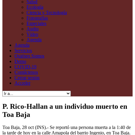
Salud
Ecología
Ciencia y Tecnología
Fotografías
Especiales
Audio
Vídeo
Agenda
Agenda
Servicios
Quiénes Somos
Demo
COVID-19
Contáctenos
Cerrar sesión
Acceder
P. Rico-Hallan a un individuo muerto en
Toa Baja
Toa Baja, 28 oct (INS).- Se reportó una persona muerta a la 1:40 de
la tarde de hoy en la calle Amapola del barrio Ingenio, en Toa Baja.