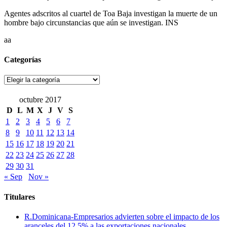
Agentes adscritos al cuartel de Toa Baja investigan la muerte de un
hombre bajo circunstancias que aún se investigan. INS
aa
Categorías
Categorías
octubre 2017
D
L
M
X
J
V
S
1
2
3
4
5
6
7
8
9
10
11
12
13
14
15
16
17
18
19
20
21
22
23
24
25
26
27
28
29
30
31
« Sep
Nov »
Titulares
R.Dominicana-Empresarios advierten sobre el impacto de los
aranceles del 12.5% a las exportaciones nacionales