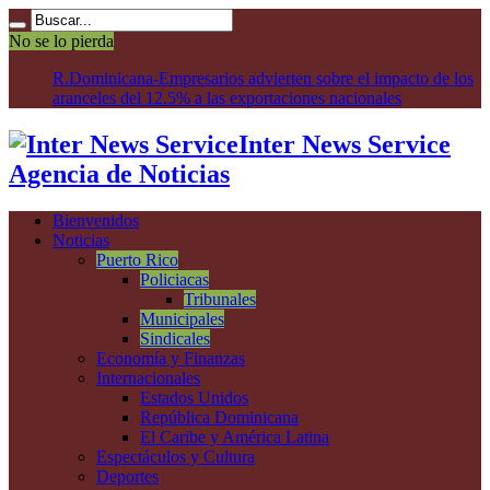
No se lo pierda
R.Dominicana-Empresarios advierten sobre el impacto de los
aranceles del 12.5% a las exportaciones nacionales
Inter News Service
Agencia de Noticias
Bienvenidos
Noticias
Puerto Rico
Policiacas
Tribunales
Municipales
Sindicales
Economía y Finanzas
Internacionales
Estados Unidos
República Dominicana
El Caribe y América Latina
Espectáculos y Cultura
Deportes