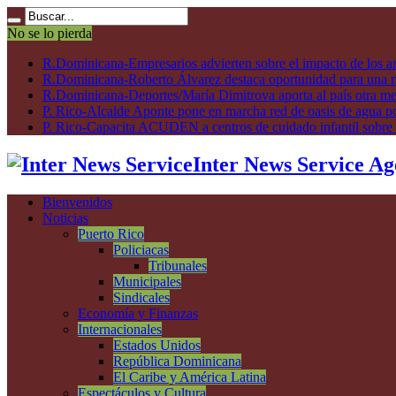
No se lo pierda
R.Dominicana-Empresarios advierten sobre el impacto de los ar
R.Dominicana-Roberto Álvarez destaca oportunidad para una n
R.Dominicana-Deportes/María Dimitrova aporta al país otra m
P. Rico-Alcalde Aponte pone en marcha red de oasis de agua p
P. Rico-Capacita ACUDEN a centros de cuidado infantil sobre inte
Inter News Service Ag
Bienvenidos
Noticias
Puerto Rico
Policiacas
Tribunales
Municipales
Sindicales
Economía y Finanzas
Internacionales
Estados Unidos
República Dominicana
El Caribe y América Latina
Espectáculos y Cultura