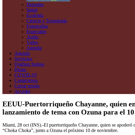
Deportes
Salud
Ecología
Ciencia y Tecnología
Fotografías
Especiales
Audio
Vídeo
Agenda
Agenda
Servicios
Quiénes Somos
Demo
COVID-19
Contáctenos
Cerrar sesión
Acceder
EEUU-Puertorriqueño Chayanne, quien enlo
lanzamiento de tema con Ozuna para el 10
Miami, 28 oct (INS).-El puertorriqueño Chayanne, quien se apoderó d
“Choka Choka”, junto a Ozuna el próximo 10 de noviembre.