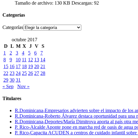
Tamaño de archivo:
130 KB
Descargas:
92
Categorías
Categorías
octubre 2017
D
L
M
X
J
V
S
1
2
3
4
5
6
7
8
9
10
11
12
13
14
15
16
17
18
19
20
21
22
23
24
25
26
27
28
29
30
31
« Sep
Nov »
Titulares
R.Dominicana-Empresarios advierten sobre el impacto de los ar
R.Dominicana-Roberto Álvarez destaca oportunidad para una n
R.Dominicana-Deportes/María Dimitrova aporta al país otra m
P. Rico-Alcalde Aponte pone en marcha red de oasis de agua p
P. Rico-Capacita ACUDEN a centros de cuidado infantil sobre inte