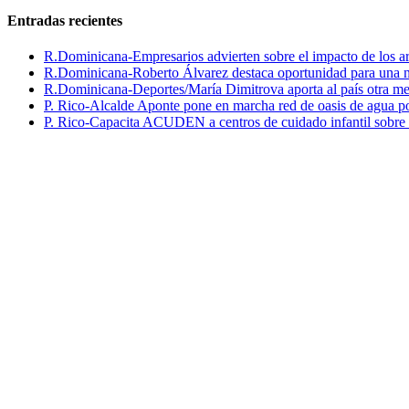
Entradas recientes
R.Dominicana-Empresarios advierten sobre el impacto de los ar
R.Dominicana-Roberto Álvarez destaca oportunidad para una n
R.Dominicana-Deportes/María Dimitrova aporta al país otra m
P. Rico-Alcalde Aponte pone en marcha red de oasis de agua p
P. Rico-Capacita ACUDEN a centros de cuidado infantil sobre inte