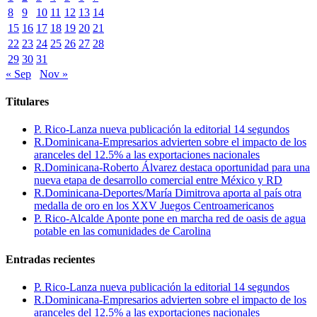
8
9
10
11
12
13
14
15
16
17
18
19
20
21
22
23
24
25
26
27
28
29
30
31
« Sep
Nov »
Titulares
P. Rico-Lanza nueva publicación la editorial 14 segundos
R.Dominicana-Empresarios advierten sobre el impacto de los
aranceles del 12.5% a las exportaciones nacionales
R.Dominicana-Roberto Álvarez destaca oportunidad para una
nueva etapa de desarrollo comercial entre México y RD
R.Dominicana-Deportes/María Dimitrova aporta al país otra
medalla de oro en los XXV Juegos Centroamericanos
P. Rico-Alcalde Aponte pone en marcha red de oasis de agua
potable en las comunidades de Carolina
Entradas recientes
P. Rico-Lanza nueva publicación la editorial 14 segundos
R.Dominicana-Empresarios advierten sobre el impacto de los
aranceles del 12.5% a las exportaciones nacionales