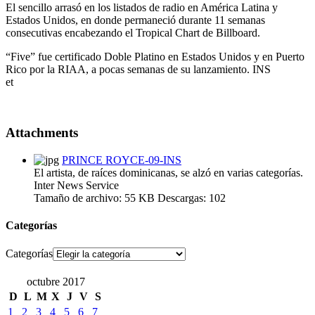
El sencillo arrasó en los listados de radio en América Latina y
Estados Unidos, en donde permaneció durante 11 semanas
consecutivas encabezando el Tropical Chart de Billboard.
“Five” fue certificado Doble Platino en Estados Unidos y en Puerto
Rico por la RIAA, a pocas semanas de su lanzamiento. INS
et
Attachments
PRINCE ROYCE-09-INS
El artista, de raíces dominicanas, se alzó en varias categorías.
Inter News Service
Tamaño de archivo:
55 KB
Descargas:
102
Categorías
Categorías
octubre 2017
D
L
M
X
J
V
S
1
2
3
4
5
6
7