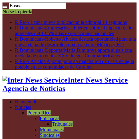
No se lo pierda
P. Rico-Lanza nueva publicación la editorial 14 segundos
R.Dominicana-Empresarios advierten sobre el impacto de los
aranceles del 12.5% a las exportaciones nacionales
R.Dominicana-Roberto Álvarez destaca oportunidad para una
nueva etapa de desarrollo comercial entre México y RD
R.Dominicana-Deportes/María Dimitrova aporta al país otra
medalla de oro en los XXV Juegos Centroamericanos
P. Rico-Alcalde Aponte pone en marcha red de oasis de agua
potable en las comunidades de Carolina
Inter News Service
Agencia de Noticias
Bienvenidos
Noticias
Puerto Rico
Policiacas
Tribunales
Municipales
Sindicales