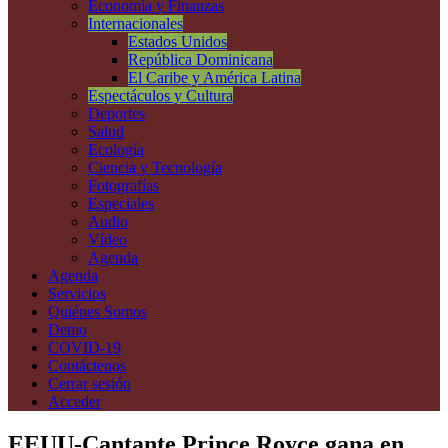
Economía y Finanzas
Internacionales
Estados Unidos
República Dominicana
El Caribe y América Latina
Espectáculos y Cultura
Deportes
Salud
Ecología
Ciencia y Tecnología
Fotografías
Especiales
Audio
Vídeo
Agenda
Agenda
Servicios
Quiénes Somos
Demo
COVID-19
Contáctenos
Cerrar sesión
Acceder
EEUU-Cantante Prince Royce gana en