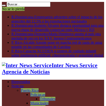
No se lo pierda
R.Dominicana-Empresarios advierten sobre el impacto de los
aranceles del 12.5% a las exportaciones nacionales
R.Dominicana-Roberto Álvarez destaca oportunidad para una
nueva etapa de desarrollo comercial entre México y RD
R.Dominicana-Deportes/María Dimitrova aporta al país otra
medalla de oro en los XXV Juegos Centroamericanos
P. Rico-Alcalde Aponte pone en marcha red de oasis de agua
potable en las comunidades de Carolina
P. Rico-Capacita ACUDEN a centros de cuidado infantil
sobre inteligencia artificial, ciberpsicología y seguridad digital
Inter News Service
Agencia de Noticias
Bienvenidos
Noticias
Puerto Rico
Policiacas
Tribunales
Municipales