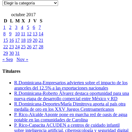
Categorías
octubre 2017
D
L
M
X
J
V
S
1
2
3
4
5
6
7
8
9
10
11
12
13
14
15
16
17
18
19
20
21
22
23
24
25
26
27
28
29
30
31
« Sep
Nov »
Titulares
R.Dominicana-Empresarios advierten sobre el impacto de los
aranceles del 12.5% a las exportaciones nacionales
R.Dominicana-Roberto Álvarez destaca oportunidad para una
nueva etapa de desarrollo comercial entre México y RD
R.Dominicana-Deportes/María Dimitrova aporta al país otra
medalla de oro en los XXV Juegos Centroamericanos
P. Rico-Alcalde Aponte pone en marcha red de oasis de agua
potable en las comunidades de Carolina
P. Rico-Capacita ACUDEN a centros de cuidado infantil
sobre inteligencia artificial, ciberpsicología y seguridad digital